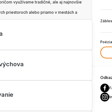
pričom využívame tradičné, ale aj najnovšie
ých priestoroch alebo priamo v mestách a
Zábles
a
Poézi
 výchova
Odkaz
F
vanie
I