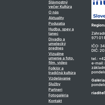
Slávnostný
večer Kultúra
O nás
Aktuality
Podujatia
Regioná
Hudba, spev a
Záhradn
tanec
971 01 
Divadlo a
umelecký
IČO: 3
prednes
DIČ: 2
Vizuálne
umenie a foto,
tel.: +4
film, video
e-mail:
základn
Folklór a
pondelo
tradičná kultúra
Vzdelávanie
Galéria
Služby
pondelo
Partneri
riadite
Fotogaléria
Kontakt