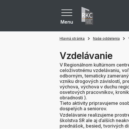
Menu
Hlavná stránka
Naše oddelenia
Vzdelávanie
V Regionálnom kultúrnom centre
celoživotnému vzdelávaniu, vo
odborným, tematicky zameraný
vzniku drogových závislostí, pr
výchova, výchova v duchu region
osvetových pracovníkov, kroniká
obradnosti ).
Tieto aktivity pripravujeme oso
dospelých a seniorov.
Vzdelávanie realizujeme prost
školstva SR ale aj ďalších neak
prednášok, besied, tvorivých d