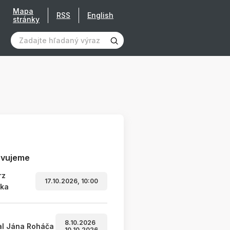
Mapa
RSS
English
stránky
avujeme
rz
17.10.2026, 10:00
ľka
8.10.2026
al Jána Roháča
10.10.2026