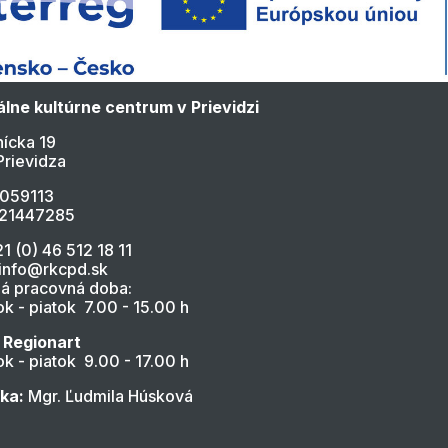
lne kultúrne centrum v Prievidzi
ícka 19
Prievidza
4059113
021447285
21 (0) 46 512 18 11
 info@rkcpd.sk
á pracovná doba:
k - piatok 7.00 - 15.00 h
 Regionart
k - piatok 9.00 - 17.00 h
ľka:
Mgr. Ľudmila Húsková