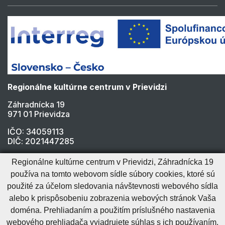
Regionálne kultúrne centrum v Prievidzi
Záhradnícka 19
971 01 Prievidza
IČO: 34059113
DIČ: 2021447285
tel.: +421 (0) 46 512 18 11
Regionálne kultúrne centrum v Prievidzi, Záhradnícka 19
e-mail: info@rkcpd.sk
používa na tomto webovom sídle súbory cookies, ktoré sú
základná pracovná doba:
použité za účelom sledovania návštevnosti webového sídla
pondelok - piatok 7.00 - 15.00 h
alebo k prispôsobeniu zobrazenia webových stránok Vaša
Galéria Regionart
doména. Prehliadaním a použitím príslušného nastavenia
pondelok - piatok 9.00 - 17.00 h
webového prehliadača vyjadrujete súhlas s ich používaním.