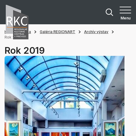
Menu
Hlavná stránka
Galéria REGIONART
Archív výstav
Rok 2019
Rok 2019