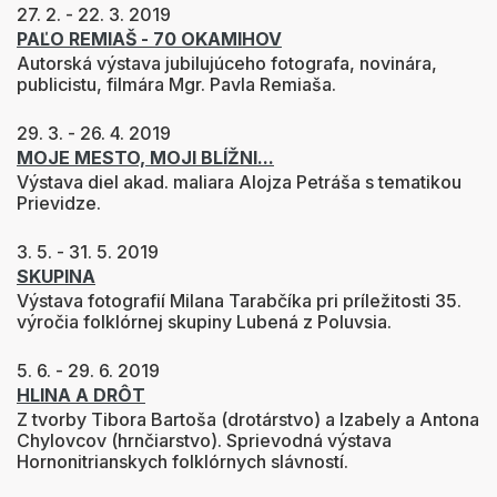
27. 2. - 22. 3. 2019
PAĽO REMIAŠ - 70 OKAMIHOV
Autorská výstava jubilujúceho fotografa, novinára,
publicistu, filmára Mgr. Pavla Remiaša.
29. 3. - 26. 4. 2019
MOJE MESTO, MOJI BLÍŽNI...
Výstava diel akad. maliara Alojza Petráša s tematikou
Prievidze.
3. 5. - 31. 5. 2019
SKUPINA
Výstava fotografií Milana Tarabčíka pri príležitosti 35.
výročia folklórnej skupiny Lubená z Poluvsia.
5. 6. - 29. 6. 2019
HLINA A DR
Ô
T
Z tvorby Tibora Bartoša (drotárstvo) a Izabely a Antona
Chylovcov (hrnčiarstvo). Sprievodná výstava
Hornonitrianskych folklórnych slávností.