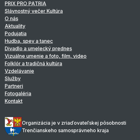
PRIX PRO PATRIA
Slávnostný večer Kultúra
O nás
Aktuality
Podujatia
Hudba, spev a tanec
Divadlo a umelecký prednes
Vizuálne umenie a foto, film, video
Folklór a tradičná kultúra
Vzdelávanie
Služby
Partneri
Fotogaléria
Kontakt
Organizácia je v zriaďovateľskej pôsobnosti
Trenčianskeho samosprávneho kraja