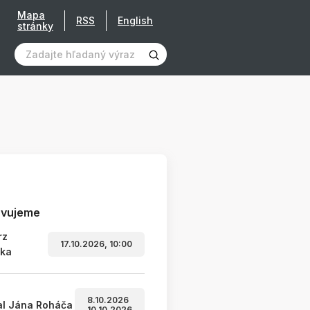
Mapa
RSS
English
stránky
avujeme
rz
17.10.2026, 10:00
ľka
8.10.2026
al Jána Roháča
10.10.2026