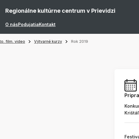
Regionálne kultúrne centrum v Prievidzi
O nás
Podujatia
Kontakt
o, film, video
Výtvarné kurzy
Rok 2019
Pripr
Konku
Krištá
Festiv