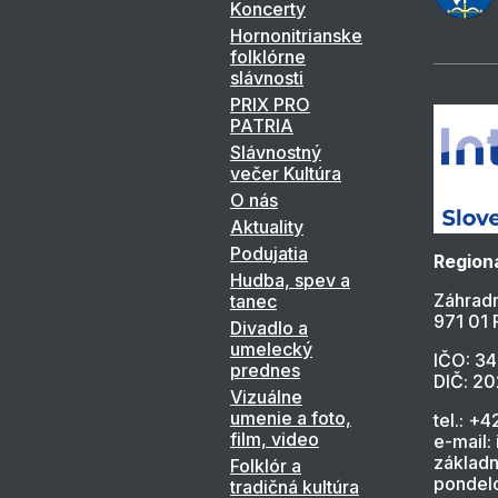
Koncerty
Hornonitrianske
folklórne
slávnosti
PRIX PRO
PATRIA
Slávnostný
večer Kultúra
O nás
Aktuality
Podujatia
Regioná
Hudba, spev a
Záhradn
tanec
971 01 
Divadlo a
umelecký
IČO: 3
prednes
DIČ: 2
Vizuálne
umenie a foto,
tel.: +4
film, video
e-mail:
základn
Folklór a
pondelo
tradičná kultúra