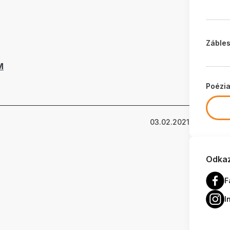
Zábles
M
Poézi
03.02.2021
Odkaz
F
I