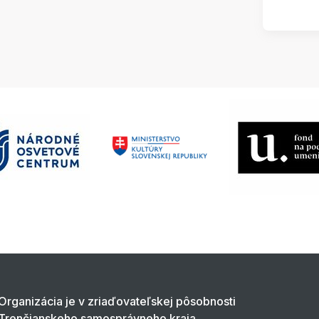
Organizácia je v zriaďovateľskej pôsobnosti
Trenčianskeho samosprávneho kraja