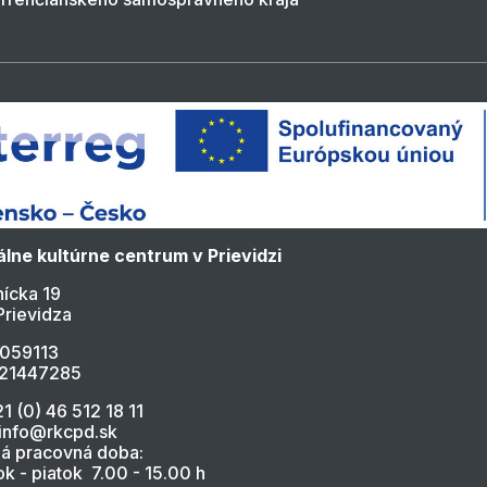
lne kultúrne centrum v Prievidzi
ícka 19
Prievidza
4059113
021447285
21 (0) 46 512 18 11
 info@rkcpd.sk
á pracovná doba:
k - piatok 7.00 - 15.00 h