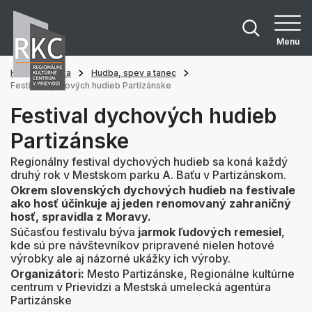
Menu
Hlavná stránka
Hudba, spev a tanec
Festival dychových hudieb Partizánske
Festival dychových hudieb
Partizánske
Regionálny festival dychových hudieb sa koná každý
druhý rok v Mestskom parku A. Baťu v Partizánskom.
Okrem slovenských dychových hudieb na festivale
ako hosť účinkuje aj jeden renomovaný zahraničný
hosť, spravidla z Moravy.
Súčasťou festivalu býva
jarmok ľudových remesiel
,
kde sú pre návštevníkov pripravené nielen hotové
výrobky ale aj názorné ukážky ich výroby.
Organizátori:
Mesto Partizánske, Regionálne kultúrne
centrum v Prievidzi a Mestská umelecká agentúra
Partizánske