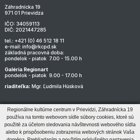
Záhradnícka 19
971 01 Prievidza
IČO: 34059113
DIČ: 2021447285
tel.: +421 (0) 46 512 18 11
e-mail: info@rkcpd.sk
základná pracovná doba:
pondelok - piatok 7.00 - 15.00 h
Galéria Regionart
pondelok - piatok 9.00 - 17.00 h
riaditeľka:
Mgr. Ľudmila Húsková
Regionálne kultúrne centrum v Prievidzi, Záhradnícka 19
používa na tomto webovom sídle súbory cookies, ktoré sú
použité za účelom sledovania návštevnosti webového sídla
alebo k prispôsobeniu zobrazenia webových stránok Vaša
Cookies nastavenie
Cookies - viac informácií
Vyhlásenie o prístupnosti
doména. Prehliadaním a použitím príslušného nastavenia
Technický prevádzkovateľ
Správca obsahu