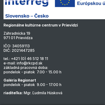
Regionálne kultúrne centrum v Prievidzi
Záhradnícka 19
971 01 Prievidza
IČO: 34059113
DIČ: 2021447285
tel.: +421 (0) 46 512 18 11
e-mail: info@rkcpd.sk
základná pracovná doba:
pondelok - piatok 7.00 - 15.00 h
Galéria Regionart
pondelok - piatok 9.00 - 17.00 h
riaditeľka:
Mgr. Ľudmila Húsková