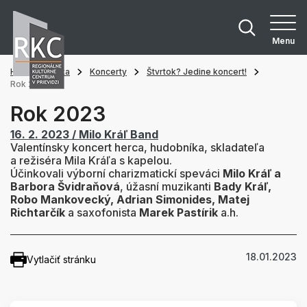
Menu
Hlavná stránka
Koncerty
Štvrtok? Jedine koncert!
Rok 2023
Rok 2023
16. 2. 2023 / Milo Kráľ Band
Valentínsky koncert herca, hudobníka, skladateľa
a režiséra Mila Kráľa s kapelou.
Účinkovali v
ýborní charizmatickí speváci
Milo Kráľ a
Barbora Švidraňová
, úžasní muzikanti
Bady Kráľ,
Robo Mankovecký, Adrian Simonides, Matej
Richtarčík
a saxofonista
Marek Pastírik
a.h.
18.01.2023
Vytlačiť stránku