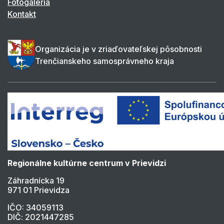
Fotogaléria
Kontakt
Organizácia je v zriaďovateľskej pôsobnosti
Trenčianskeho samosprávneho kraja
Regionálne kultúrne centrum v Prievidzi
Záhradnícka 19
971 01 Prievidza
IČO: 34059113
DIČ: 2021447285