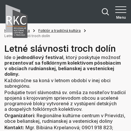
Menu
Hlavná stránka
Folklór a tradičná kultúra
Letné slávnosti troch dolín
Letné slávnosti troch dolín
Ide o
jednodňový festival
, ktorý poskytuje možnosť
prezentovať sa folklórnym kolektívom pôsobiacim
v obciach rudnianskej, belianskej a vestenickej
doliny.
Každoročne sa koná v letnom období v inej obci
subregiónu.
Podujatie tvorí slávnostná sv. omša za nositeľov tradícií
spojená s krojovaným sprievodom obcou a ucelené
programové bloky vytvorené z vystúpení detských
a dospelých folklórnych kolektívov.
Organizátori:
Regionálne kultúrne centrum v Prievidzi,
obce belianskej, rudnianskej a vestenickej doliny
Kontakt:
Mgr. Bibiána Krpelanová
; 0901 918 823;