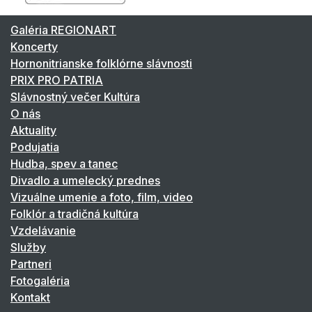
Galéria REGIONART
Koncerty
Hornonitrianske folklórne slávnosti
PRIX PRO PATRIA
Slávnostný večer Kultúra
O nás
Aktuality
Podujatia
Hudba, spev a tanec
Divadlo a umelecký prednes
Vizuálne umenie a foto, film, video
Folklór a tradičná kultúra
Vzdelávanie
Služby
Partneri
Fotogaléria
Kontakt