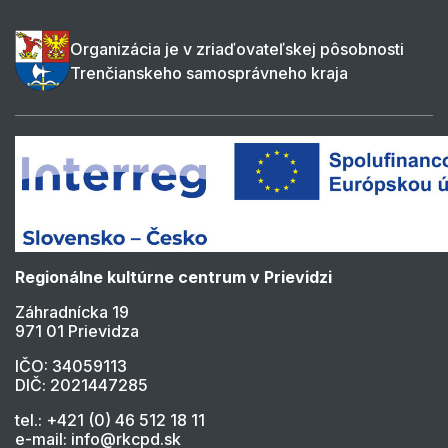
Organizácia je v zriaďovateľskej pôsobnosti
Trenčianskeho samosprávneho kraja
Regionálne kultúrne centrum v Prievidzi
Záhradnícka 19
971 01 Prievidza
IČO: 34059113
DIČ: 2021447285
tel.: +421 (0) 46 512 18 11
e-mail: info@rkcpd.sk