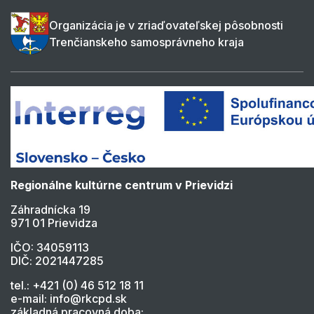
Organizácia je v zriaďovateľskej pôsobnosti
Trenčianskeho samosprávneho kraja
Regionálne kultúrne centrum v Prievidzi
Záhradnícka 19
971 01 Prievidza
IČO: 34059113
DIČ: 2021447285
tel.: +421 (0) 46 512 18 11
e-mail: info@rkcpd.sk
základná pracovná doba: