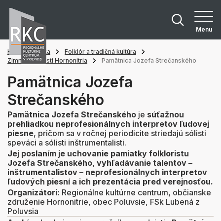
Menu
Hlavná stránka
Folklór a tradičná kultúra
Zimné slávnosti Hornonitria
Pamätnica Jozefa Strečanského
Pamätnica Jozefa
Strečanského
Pamätnica Jozefa Strečanského
je
súťažnou
prehliadkou neprofesionálnych interpretov ľudovej
piesne
, pričom sa v ročnej periodicite striedajú sólisti
speváci a sólisti inštrumentalisti.
Jej poslaním je uchovanie pamiatky folkloristu
Jozefa Strečanského, vyhľadávanie talentov –
inštrumentalistov – neprofesionálnych interpretov
ľudových piesní a ich prezentácia pred verejnosťou.
Organizátori:
Regionálne kultúrne centrum, občianske
združenie Hornonitrie, obec Poluvsie, FSk Lubená z
Poluvsia