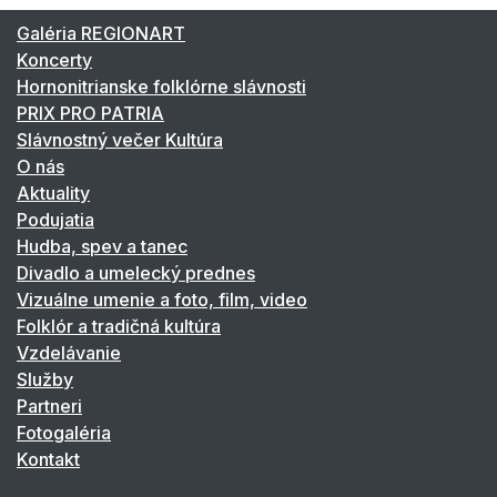
Galéria REGIONART
Koncerty
Hornonitrianske folklórne slávnosti
PRIX PRO PATRIA
Slávnostný večer Kultúra
O nás
Aktuality
Podujatia
Hudba, spev a tanec
Divadlo a umelecký prednes
Vizuálne umenie a foto, film, video
Folklór a tradičná kultúra
Vzdelávanie
Služby
Partneri
Fotogaléria
Kontakt