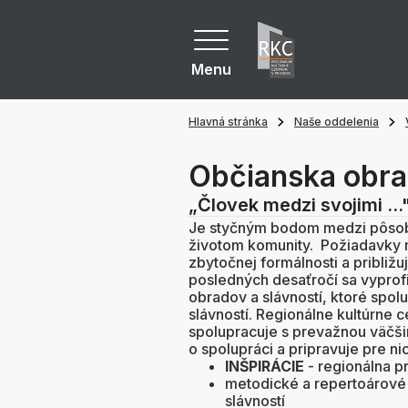
Menu
Hlavná stránka
Naše oddelenia
Občianska obra
„Človek medzi svojimi ...
Je styčným bodom medzi pôsob
životom komunity. Požiadavky 
zbytočnej formálnosti a približ
posledných desaťročí sa vyprof
obradov a slávností, ktoré spo
slávností. Regionálne kultúrne 
spolupracuje s prevažnou väčši
o spolupráci a pripravuje pre ni
INŠPIRÁCIE
- regionálna 
metodické a repertoárové 
slávností