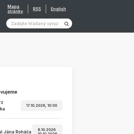
Mapa
RSS
English
stránky
avujeme
rz
17.10.2026, 10:00
ľka
8.10.2026
al Jána Roháča
10.10.2026