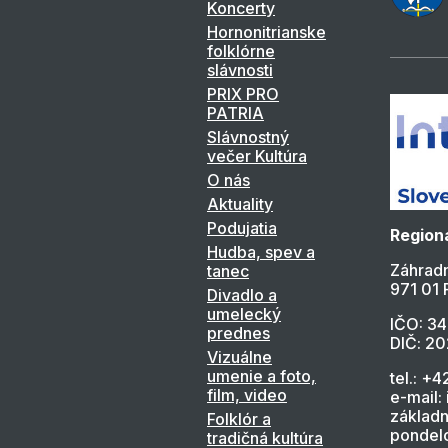
Koncerty
Hornonitrianske
folklórne
slávnosti
PRIX PRO
PATRIA
Slávnostný
večer Kultúra
O nás
Aktuality
Podujatia
Regioná
Hudba, spev a
Záhradn
tanec
971 01 
Divadlo a
umelecký
IČO: 3
prednes
DIČ: 2
Vizuálne
umenie a foto,
tel.: +4
film, video
e-mail:
základn
Folklór a
pondelo
tradičná kultúra