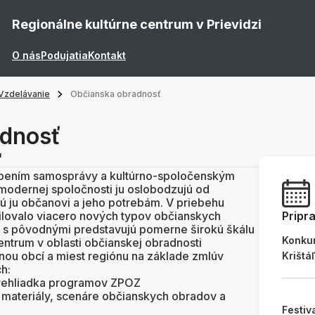
Regionálne kultúrne centrum v Prievidzi
O nás
Podujatia
Kontakt
Vzdelávanie
Občianska obradnosť
dnosť
"
ením samosprávy a kultúrno-spoločenským
modernej spoločnosti ju oslobodzujú od
ujú ju občanovi a jeho potrebám. V priebehu
ilovalo viacero nových typov občianskych
Pripr
lu s pôvodnými predstavujú pomerne širokú škálu
Konku
centrum v oblasti občianskej obradnosti
nou obcí a miest regiónu na základe zmlúv
Krištá
ch:
prehliadka programov ZPOZ
materiály, scenáre občianskych obradov a
Festiv