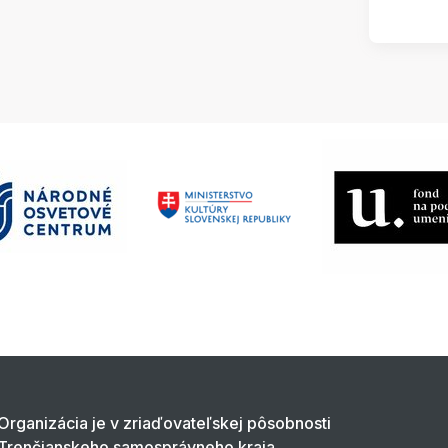
Organizácia je v zriaďovateľskej pôsobnosti
Trenčianskeho samosprávneho kraja