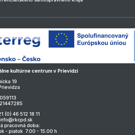
lne kultúrne centrum v Prievidzi
ícka 19
Prievidza
4059113
021447285
21 (0) 46 512 18 11
 info@rkcpd.sk
á pracovná doba:
k - piatok 7.00 - 15.00 h