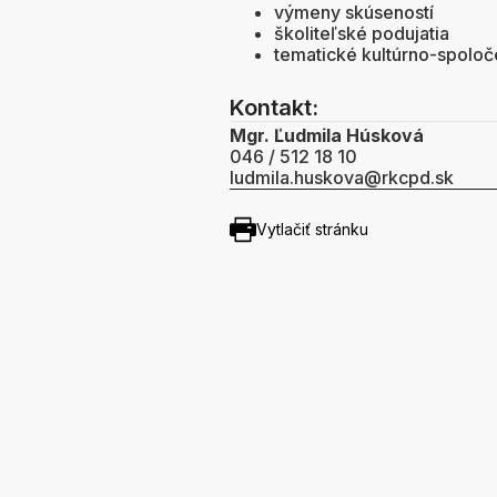
výmeny skúseností
školiteľské podujatia
tematické kultúrno-spolo
Kontakt:
Mgr. Ľudmila Húsková
046 / 512 18 10
ludmila.huskova@rkcpd.sk
Vytlačiť stránku