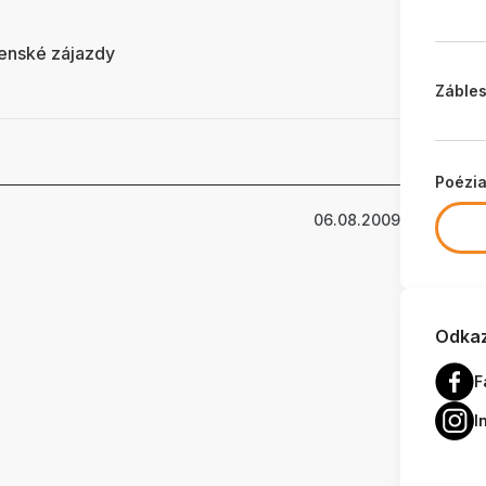
čenské zájazdy
Zábles
Poézi
06.08.2009
Odkaz
F
I