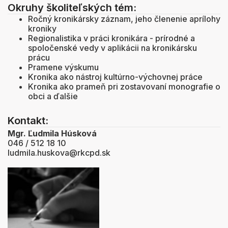
Okruhy školiteľských tém:
Ročný kronikársky záznam, jeho členenie aprílohy
kroniky
Regionalistika v práci kronikára - prírodné a
spoločenské vedy v aplikácii na kronikársku
prácu
Pramene výskumu
Kronika ako nástroj kultúrno-výchovnej práce
Kronika ako prameň pri zostavovaní monografie o
obci a ďalšie
Kontakt:
Mgr. Ľudmila Húsková
046 / 512 18 10
ludmila.huskova@rkcpd.sk