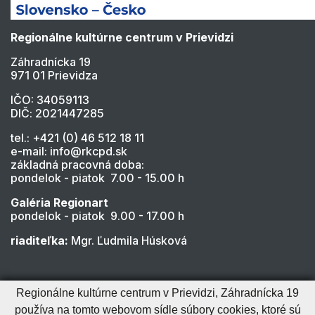
Regionálne kultúrne centrum v Prievidzi
Záhradnícka 19
971 01 Prievidza
IČO: 34059113
DIČ: 2021447285
tel.: +421 (0) 46 512 18 11
e-mail: info@rkcpd.sk
základná pracovná doba:
pondelok - piatok 7.00 - 15.00 h
Galéria Regionart
pondelok - piatok 9.00 - 17.00 h
riaditeľka:
Mgr. Ľudmila Húsková
Regionálne kultúrne centrum v Prievidzi, Záhradnícka 19
používa na tomto webovom sídle súbory cookies, ktoré sú