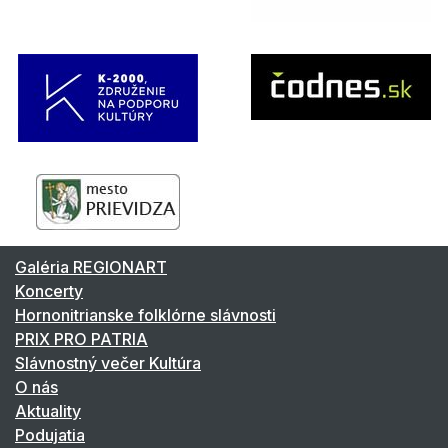
Galéria REGIONART
Koncerty
Hornonitrianske folklórne slávnosti
PRIX PRO PATRIA
Slávnostný večer Kultúra
O nás
Aktuality
Podujatia