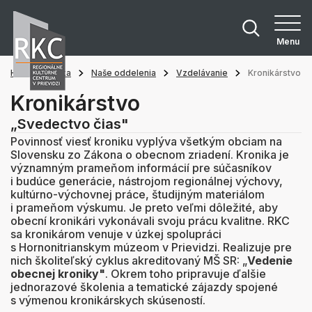
Menu
Hlavná stránka
Naše oddelenia
Vzdelávanie
Kronikárstvo
Kronikárstvo
„Svedectvo čias"
Povinnosť viesť kroniku vyplýva všetkým obciam na
Slovensku zo Zákona o obecnom zriadení. Kronika je
významným prameňom informácií pre súčasníkov
i budúce generácie, nástrojom regionálnej výchovy,
kultúrno-výchovnej práce, študijným materiálom
i prameňom výskumu. Je preto veľmi dôležité, aby
obecní kronikári vykonávali svoju prácu kvalitne. RKC
sa kronikárom venuje v úzkej spolupráci
s Hornonitrianskym múzeom v Prievidzi. Realizuje pre
nich školiteľský cyklus akreditovaný MŠ SR: „
Vedenie
obecnej kroniky"
. Okrem toho pripravuje ďalšie
jednorazové školenia a tematické zájazdy spojené
s výmenou kronikárskych skúseností.