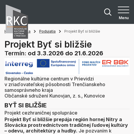
Menu
Hlavná stránka
Podujatia
Projekt Byť si bližšie
Projekt Byť si bližšie
Termín:
od 3.3.2026
do 21.6.2026
Regionálne kultúrne centrum v Prievidzi
v zriaďovateľskej pôsobnosti Trenčianskeho
samosprávneho kraja
Občanské sdružení Kunovjan, z. s., Kunovice
BYŤ SI BLIŽŠIE
Projekt cezhraničnej spolupráce
Projekt Byť si bližšie prepája región hornej Nitry a
Slovácka prostredníctvom tradičnej ľudovej kultúry
– odevu, architektúry a hudby.
Je pozvaním k