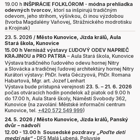
19.00 h
INŠPIRÁCIE FOLKLÓROM
-
módna prehliadka
odevných tvorcov
, ktorí sa inšpirujú tradičným
odevom, jeho strihom, výšivkou, či inou výzdobou
(tvorba Magdalény Vaňovej, Strážnického modrotisku
a Krojinak)
23. 5. 2026 /
Město Kunovice, Jízda králů, Aula
Stará škola, Kunovice
15.00 h Vernisáž výstavy ĽUDOVÝ ODEV NAPRIEČ
KRAJINOU a PRO PATRIA
– Aula Stará škola, Kunovice
Výstava tradičného ľudového odevu hornej Nitry
a Slovácka a tradičnej ľudovej architektúry hornej Nitry
Kurátori výstavy: PhDr. Iveta Géczyová, PhDr. Romana
Habartová, Mgr. art. Jozef Lenhart
Výstava bude prístupná verejnosti
23. 5. – 21. 6. 2026
počas otváracích hodín pondelok až piatok od 9.00 h
do 17.00 h, Aula Staré školy, Náměstí Svobody 362,
Kunovice (na zavolání: Městské informační centrum
Kunovice, tel.
+420 572 549 999
)
24. 5. 2026 /
Město Kunovice, Jízda králů,
Panský
dvůr – nádvoří
12.00 - 13.00 h
Sousedské pozdravy
„Poďte deti
medzi nás“ -
DFS Malá Lubená, Poluvsie