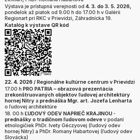
Výstava je prístupná verejnosti od
4. 3. do 3. 5. 2026,
pondelok až piatok od 9.00 h do 17.00 h v Galérii
Regionart pri RKC v Prievidzi, Záhradnícka 19.
Katalóg k výstave QR kód
22. 4. 2026
/ Regionálne kultúrne centrum v Prievidzi
17.00 h
PRO PATRIA –
obrazová prezentácia
zrekonštruovaných objektov ľudovej architektúry
hornej Nitry
a
prednáška
Mgr. art. Jozefa Lenharta
o ľudovej architektúre
18. 00 h
ĽUDOVÝ ODEV NAPRIEČ KRAJINOU
-
prednášky o tradičnom ľudovom odeve
v podaní
etnologičiek PhDr. Ivety Géczyovej (ľudový odev
hornej Nitry) a PhDr. Romany Habartovej (ľudový odev
Slovácka)