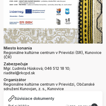
Miesto konania
Regionálne kultúrne centrum v Prievidzi (SR), Kunovice
(ČR)
Zabezpečuje
Mgr. Ľudmila Húsková; 046 512 18 10;
riaditel@rkcpd.sk
Organizátor
Regionálne kultúrne centrum v Prievidzi, Občanské
sdružení Kunovjan, z. s., Kunovice
Súvisiace dokumenty
Byť si bližšie