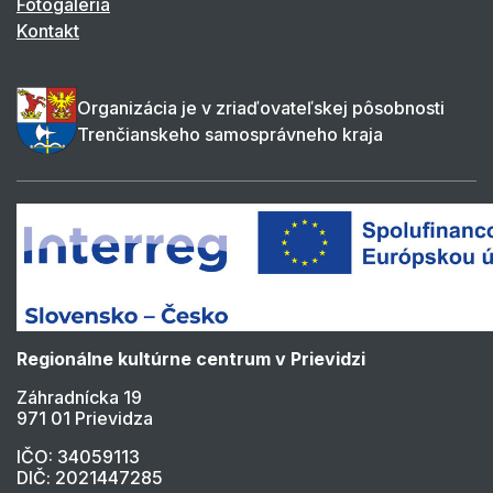
Fotogaléria
Kontakt
Organizácia je v zriaďovateľskej pôsobnosti
Trenčianskeho samosprávneho kraja
Regionálne kultúrne centrum v Prievidzi
Záhradnícka 19
971 01 Prievidza
IČO: 34059113
DIČ: 2021447285