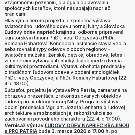
vzájomnému poznaniu, dialógu a objavovaniu
spoločných koreňov, ktoré nás spájajú naprieč
hranicami.
Hlavným pilierom projektu je spoločná výstava
sviatočného ľudového odevu hornej Nitry a Slovácka
Ľudový odev naprieč krajinou
, odborne pripravená
kurátorským tímom PhDr. Iveta Géczyová a PhDr.
Romana Habartová. Koncepcia inštalácie stavia vedľa
seba rovnaké typy odevov z oboch regiónov –
sviatočné mužské, ženské, detské, obradové, letné i
zimné – čím vytvára autentický dialóg medzi dvoma
kultúrnymi prostrediami. Výstavu obohatia prednášky
o tradičnom ľudovom odeve v podaní etnologičiek
PhDr. Ivety Géczyovej a PhDr. Romany Habartovej (22.
4. o 18.00).
Súčasťou projektu je výstava
Pro Patria
, zameraná na
obrazovú prezentáciu zrekonštruovaných objektov
ľudovej architektúry hornej Nitry. Program výstavy
doplní prednáška Mgr. art. Jozefa Lenharta o ľudovej
architektúre a možnostiach jej rekonštrukcie so
zachovaním pôvodného charakteru (22. 4. o 17.00).
Vernisáž výstav
ĽUDOVÝ ODEV NAPRIEČ KRAJINOU
a PRO PATRIA
bude
3. marca 2026 o 17.00 h
, po