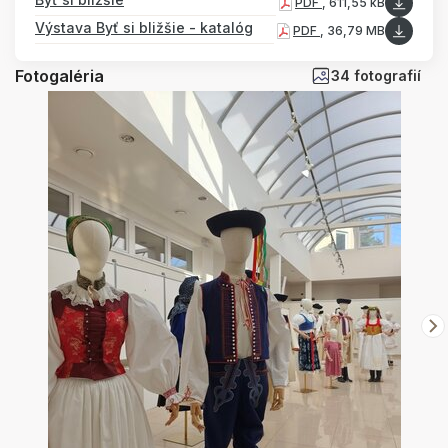
PDF
, 611,55 kB
Výstava Byť si bližšie - katalóg
PDF
, 36,79 MB
Fotogaléria
34 fotografií