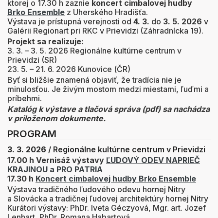
ktorej o 17.30 h zaznie
koncert cimbalovej hudby
Brko Ensemble
z Uherského Hradišťa.
Výstava je prístupná verejnosti od
4. 3.
do
3. 5. 2026
v
Galérii Regionart pri RKC v Prievidzi (Záhradnícka 19).
Projekt sa realizuje:
3. 3. – 3. 5. 2026 Regionálne kultúrne centrum v
Prievidzi (SR)
23. 5. – 21. 6. 2026 Kunovice (ČR)
Byť si bližšie znamená objaviť, že tradícia nie je
minulosťou. Je živým mostom medzi miestami, ľuďmi a
príbehmi.
Katalóg k výstave a tlačová správa (pdf) sa nachádza
v priloženom dokumente.
PROGRAM
3. 3. 2026
/ Regionálne kultúrne centrum v Prievidzi
17.00 h Vernisáž výstavy
ĽUDOVÝ ODEV NAPRIEČ
KRAJINOU a PRO PATRIA
17.30 h
Koncert cimbalovej hudby Brko Ensemble
Výstava tradičného ľudového odevu hornej Nitry
a Slovácka a tradičnej ľudovej architektúry hornej Nitry
Kurátori výstavy: PhDr. Iveta Géczyová, Mgr. art. Jozef
Lenhart, PhDr. Romana Habartová