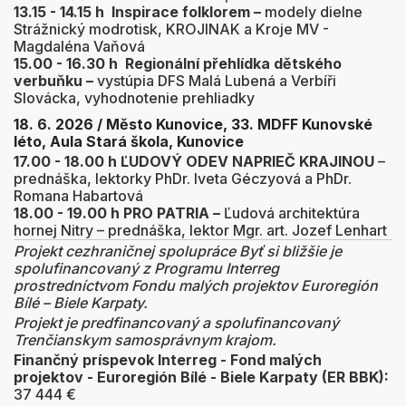
13.15 - 14.15 h Inspirace folklorem
–
modely dielne
Strážnický modrotisk, KROJINAK a
Kroje MV -
Magdaléna Vaňová
15.00 - 16.30 h
Regionální přehlídka dětského
verbuňku
–
vystúpia DFS Malá Lubená a Verbíři
Slovácka, vyhodnotenie prehliadky
18. 6. 2026 / Město Kunovice, 33. MDFF Kunovské
léto, Aula Stará škola, Kunovice
17.00 -
18.00 h ĽUDOVÝ ODEV NAPRIEČ KRAJINOU
–
prednáška, lektorky PhDr. Iveta Géczyová a PhDr.
Romana Habartová
18.00 -
19.00 h PRO PATRIA
–
Ľudová architektúra
hornej Nitry – prednáška, lektor Mgr. art. Jozef Lenhart
Projekt cezhraničnej spolupráce Byť si bližšie je
spolufinancovaný z Programu Interreg
prostredníctvom Fondu malých projektov Euroregión
Bílé – Biele Karpaty.
Projekt je predfinancovaný a spolufinancovaný
Trenčianskym samosprávnym krajom.
Finančný príspevok Interreg - Fond malých
projektov - Euroregión Bílé - Biele Karpaty (ER BBK):
37 444 €