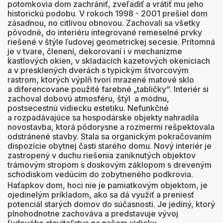
potomkovia dom zachrániť, zveľadiť a vrátiť mu jeho
historickú podobu. V rokoch 1998 - 2001 prešiel dom
zásadnou, no citlivou obnovou. Zachovali sa všetky
pôvodné, do interiéru integrované remeselné prvky
riešené v štýle ľudovej geometrickej secesie. Prítomná
je v tvare, členení, dekorovaní i v mechanizme
kastlových okien, v skladacích kazetových okeniciach
a v presklených dverách s typickým štvorcovým
rastrom, ktorých výplň tvorí mrazené matové sklo
a diferencovane použité farebné „tabličky“. Interiér si
zachoval dobovú atmosféru, štýl a módnu,
postsecestnú vidiecku estetiku. Nefunkčné
a rozpadávajúce sa hospodárske objekty nahradila
novostavba, ktorá pôdorysne a rozmermi rešpektovala
odstránené stavby. Stala sa organickým pokračovaním
dispozície obytnej časti starého domu. Nový interiér je
zastropený v duchu riešenia zaniknutých objektov
trámovým stropom s doskovým záklopom s dreveným
schodiskom vedúcim do zobytneného podkrovia.
Haťapkov dom, hoci nie je pamiatkovým objektom, je
ojedinelým príkladom, ako sa dá využiť a preniesť
potenciál starých domov do súčasnosti. Je jediný, ktorý
plnohodnotne zachováva a predstavuje vývoj