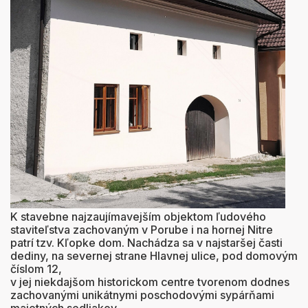
K stavebne najzaujímavejším objektom ľudového
staviteľstva zachovaným v Porube i na hornej Nitre
patrí tzv. Kľopke dom. Nachádza sa v najstaršej časti
dediny, na severnej strane Hlavnej ulice, pod domovým
číslom 12,
v jej niekdajšom historickom centre tvorenom dodnes
zachovanými unikátnymi poschodovými sypárňami