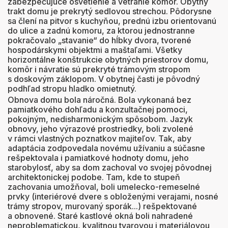
zabezpečujúce osvetlenie a vetranie komôr. Obytný
trakt domu je prekrytý sedlovou strechou. Pôdorysne
sa člení na pitvor s kuchyňou, prednú izbu orientovanú
do ulice a zadnú komoru, za ktorou jednostranne
pokračovalo „stavanie“ do hĺbky dvora, tvorené
hospodárskymi objektmi a maštaľami. Všetky
horizontálne konštrukcie obytných priestorov domu,
komôr i návratie sú prekryté trámovým stropom
s doskovým záklopom. V obytnej časti je pôvodný
podhľad stropu hladko omietnutý.
Obnova domu bola náročná. Bola vykonaná bez
pamiatkového dohľadu a konzultačnej pomoci,
pokojným, nedisharmonickým spôsobom. Jazyk
obnovy, jeho výrazové prostriedky, boli zvolené
v rámci vlastných poznatkov majiteľov. Tak, aby
adaptácia zodpovedala novému užívaniu a súčasne
rešpektovala i pamiatkové hodnoty domu, jeho
starobylosť, aby sa dom zachoval vo svojej pôvodnej
architektonickej podobe. Tam, kde to stupeň
zachovania umožňoval, boli umelecko-remeselné
prvky (interiérové dvere s obloženými verajami, nosné
trámy stropov, murovaný sporák...) rešpektované
a obnovené. Staré kastlové okná boli nahradené
neproblematickou, kvalitnou tvarovou i materiálovou