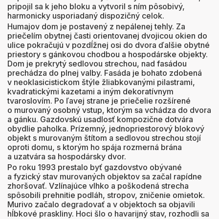
pripojil sa k jeho bloku a vytvoril s ním pôsobivý,
harmonicky usporiadaný dispozičný celok.
Humajov dom je postavený z nepálenej tehly. Za
priečelím obytnej časti orientovanej dvojicou okien do
ulice pokračujú v pozdĺžnej osi do dvora ďalšie obytné
priestory s gánkovou chodbou a hospodárske objekty.
Dom je prekrytý sedlovou strechou, nad fasádou
prechádza do plnej valby. Fasáda je bohato zdobená
v neoklasicistickom štýle žliabkovanými pilastrami,
kvadratickými kazetami a iným dekoratívnym
tvaroslovím. Po ľavej strane je priečelie rozšírené
o murovaný osobný vstup, ktorým sa vchádza do dvora
a gánku. Gazdovskú usadlosť kompozične dotvára
obydlie paholka. Prízemný, jednopriestorový blokový
objekt s murovaným štítom a sedlovou strechou stojí
oproti domu, s ktorým ho spája rozmerná brána
a uzatvára sa hospodársky dvor.
Po roku 1993 prestalo byť gazdovstvo obývané
a fyzický stav murovaných objektov sa začal rapídne
zhoršovať. Vzlínajúce vlhko a poškodená strecha
spôsobili prehnitie podláh, stropov, zničenie omietok.
Murivo začalo degradovať a v objektoch sa objavili
hĺbkové praskliny. Hoci šlo o havarijný stav, rozhodli sa