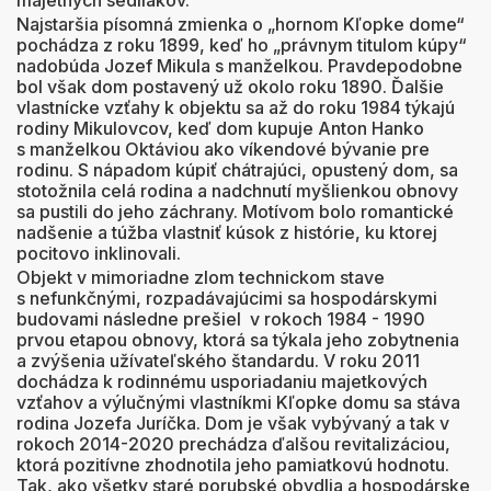
majetných sedliakov.
Najstaršia písomná zmienka o „hornom Kľopke dome“
pochádza z roku 1899, keď ho „právnym titulom kúpy“
nadobúda Jozef Mikula s manželkou. Pravdepodobne
bol však dom postavený už okolo roku 1890. Ďalšie
vlastnícke vzťahy k objektu sa až do roku 1984 týkajú
rodiny Mikulovcov, keď dom kupuje Anton Hanko
s manželkou Oktáviou ako víkendové bývanie pre
rodinu. S nápadom kúpiť chátrajúci, opustený dom, sa
stotožnila celá rodina a nadchnutí myšlienkou obnovy
sa pustili do jeho záchrany. Motívom bolo romantické
nadšenie a túžba vlastniť kúsok z histórie, ku ktorej
pocitovo inklinovali.
Objekt v mimoriadne zlom technickom stave
s nefunkčnými, rozpadávajúcimi sa hospodárskymi
budovami následne prešiel v rokoch 1984 - 1990
prvou etapou obnovy, ktorá sa týkala jeho zobytnenia
a zvýšenia užívateľského štandardu. V roku 2011
dochádza k rodinnému usporiadaniu majetkových
vzťahov a výlučnými vlastníkmi Kľopke domu sa stáva
rodina Jozefa Juríčka. Dom je však vybývaný a tak v
rokoch 2014-2020 prechádza ďalšou revitalizáciou,
ktorá pozitívne zhodnotila jeho pamiatkovú hodnotu.
Tak, ako všetky staré porubské obydlia a hospodárske