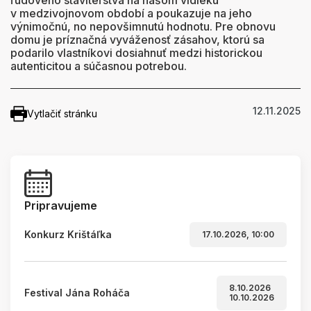
ľudového staviteľstva na našom vidieku
v medzivojnovom období a poukazuje na jeho
výnimočnú, no nepovšimnutú hodnotu. Pre obnovu
domu je príznačná vyváženosť zásahov, ktorú sa
podarilo vlastníkovi dosiahnuť medzi historickou
autenticitou a súčasnou potrebou.
12.11.2025
Vytlačiť stránku
Pripravujeme
Konkurz Krištáľka
17.10.2026, 10:00
8.10.2026
Festival Jána Roháča
10.10.2026