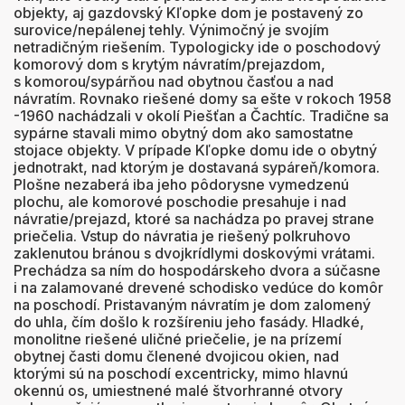
objekty, aj gazdovský Kľopke dom je postavený zo
surovice/nepálenej tehly. Výnimočný je svojím
netradičným riešením. Typologicky ide o poschodový
komorový dom s krytým návratím/prejazdom,
s komorou/sypárňou nad obytnou časťou a nad
návratím. Rovnako riešené domy sa ešte v rokoch 1958
-1960 nachádzali v okolí Piešťan a Čachtíc. Tradične sa
sypárne stavali mimo obytný dom ako samostatne
stojace objekty. V prípade Kľopke domu ide o obytný
jednotrakt, nad ktorým je dostavaná sypáreň/komora.
Plošne nezaberá iba jeho pôdorysne vymedzenú
plochu, ale komorové poschodie presahuje i nad
návratie/prejazd, ktoré sa nachádza po pravej strane
priečelia. Vstup do návratia je riešený polkruhovo
zaklenutou bránou s dvojkrídlymi doskovými vrátami.
Prechádza sa ním do hospodárskeho dvora a súčasne
i na zalamované drevené schodisko vedúce do komôr
na poschodí. Pristavaným návratím je dom zalomený
do uhla, čím došlo k rozšíreniu jeho fasády. Hladké,
monolitne riešené uličné priečelie, je na prízemí
obytnej časti domu členené dvojicou okien, nad
ktorými sú na poschodí excentricky, mimo hlavnú
okennú os, umiestnené malé štvorhranné otvory