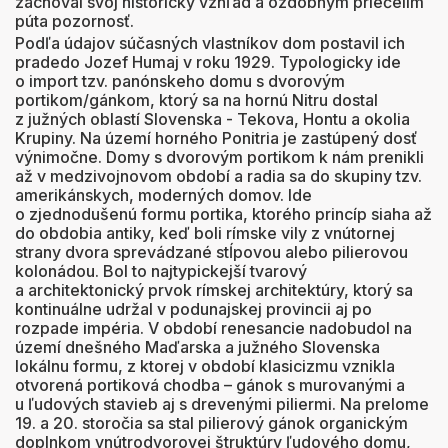
zachoval svoj historický vzhľad a ozdobným priečelím
púta pozornosť.
Podľa údajov súčasných vlastníkov dom postavil ich
pradedo Jozef Humaj v roku 1929. Typologicky ide
o import tzv. panónskeho domu s dvorovým
portikom/gánkom, ktorý sa na hornú Nitru dostal
z južných oblastí Slovenska - Tekova, Hontu a okolia
Krupiny. Na území horného Ponitria je zastúpený dosť
výnimočne. Domy s dvorovým portikom k nám prenikli
až v medzivojnovom období a radia sa do skupiny tzv.
amerikánskych, moderných domov. Ide
o zjednodušenú formu portika, ktorého princíp siaha až
do obdobia antiky, keď boli rímske vily z vnútornej
strany dvora sprevádzané stĺpovou alebo pilierovou
kolonádou. Bol to najtypickejší tvarový
a architektonický prvok rímskej architektúry, ktorý sa
kontinuálne udržal v podunajskej provincii aj po
rozpade impéria. V období renesancie nadobudol na
území dnešného Maďarska a južného Slovenska
lokálnu formu, z ktorej v období klasicizmu vznikla
otvorená portiková chodba – gánok s murovanými a
u ľudových stavieb aj s drevenými piliermi. Na prelome
19. a 20. storočia sa stal pilierový gánok organickým
doplnkom vnútrodvorovej štruktúry ľudového domu,