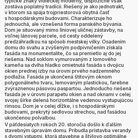
typické znaky vidieckej moderny, dispozične však
zostáva poplatný tradícii. Riešený je ako jednotrakt,
v ktorom sa spája trojpriestorová obytná časť
s hospodárskymi budovami. Charakterizuje ho
jednouchá, ale vznešená forma panského bývania.
Dom je situovaný mimo líniovej uličnej zástavby, na
voľnej lánovej parcele, od cesty oddelený
predzáhradkou na spôsob mestskej vilky. Osadením
domu do svahu a zvýšeným podpivničením získala
fasáda na monumentalite, čo sa premietlo aj do jej
riešenia. Nad soklom vymurovaným z lomového
kameňa sa dvíha hladko omietnutá fasáda s dvojicu
okien prednej izby na úrovni prvého nadzemného
podlažia. Fasáda je ukončená štítovým oknom
polygonálneho tvaru, lemovaným plastickou, farebne
zvýraznenou pásovou paspartou. Jednoducho riešená
fasáda je v úrovni parapetu okien a nad oknami v celej
svojej šírke delená horizontálne vedenou vystupujúcou
rímsou. Dom je v celej dĺžke, i s hospodárskymi
budovami, prekrytý sedlovou strechou, nad fasádou
ukončenou polvalbou.
V päťdesiatych rokoch 20. storočia došlo k ďalším
stavebným úpravám domu. Pribudla prístavba verandy
s dvomi vstupmi, ktorá stavebne a štýlovo optimálne