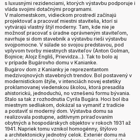
s luxusnými rezidenciami, ktorých výstavbu podporuje i
vláda svojimi dotačnými programami.
V malomestskom, vidieckom prostredí začínajú
projektovať a pracovať miestni stavitelia, ktorí si
vytvárajú vlastný štýl moderny. Tam, kde nie je
možnosť pracovať s úradne oprávneným staviteľom,
navrhuje si dom stavebník a výstavbu rieši výstavbu
svojpomocne. V súlade so svojou predstavou, pod
vplyvom tvorby miestnych staviteľov (Anton Golman,
Bojnice; Alojz Engliš, Prievidza...). Tak to bolo aj
v prípade Bugárovho domu v Kanianke.
Bugárov dom z Kanianky je reprezentantom
medzivojnových stavebných trendov. Bol postavený v
modernistickom štýle, v intenciách novej estetiky
proklamovanej viedenskou školou, ktorá presadila
ahistorickú, jednoduchú, no vznešenú formu bývania.
Stalo sa tak z rozhodnutia Cyrila Bugára. Hoci bol iba
miestnym sedliakom, dokázal sa vymaniť z tradície
a postaviť si moderný dom. Výstavba domu sa
realizovala postupne, aditívnym priraďovaním
obytných a hospodárskych objektov v rokoch 1931 až
1941. Napriek tomu vznikol homogénny, štýlovo
a architektonicky jednotný celok. Exteriér domu má