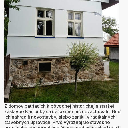
Z domov patriacich k pôvodnej historickej a staršej
zástavbe Kanianky sa už takmer nič nezachovalo. Buď
ich nahradili novostavby, alebo zanikli v radikálnych
stavebných úpravách. Prvé výraznejšie stavebné
precitnutie konzervatívne žijúcej dediny prichádza až