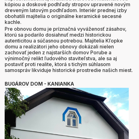
kópiou a doskové podhľady stropov upravené novým
dreveným latovým podhľadom. Interiér prednej izby
obohatili majitelia o originálne keramické secesné
kachle.
Pre obnovu domu je príznačná vyváženosť zásahov,
ktorú sa podarilo dosiahnuť medzi historickou
autenticitou a súčasnou potrebou. Majitelia Kľopke
domu a realizátori jeho obnovy dokázali nielen
zachovať jeden z najstarších domov Porube a
výnimočný relikt ľudového staviteľstva, ale sa aj
postaviť proti realite, ktorá s tichým súhlasom
samospráv likviduje historické prostredie našich miest.
BUGÁROV DOM -
KANIANKA