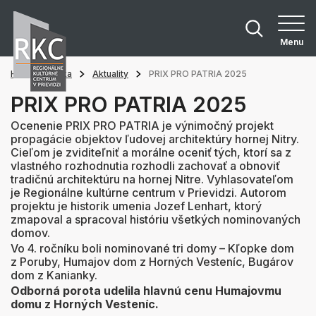
Menu
Hlavná stránka
Aktuality
PRIX PRO PATRIA 2025
PRIX PRO PATRIA 2025
Ocenenie PRIX PRO PATRIA je výnimočný projekt
propagácie objektov ľudovej architektúry hornej Nitry.
Cieľom je zviditeľniť a morálne oceniť tých, ktorí sa z
vlastného rozhodnutia rozhodli zachovať a obnoviť
tradičnú architektúru na hornej Nitre. Vyhlasovateľom
je Regionálne kultúrne centrum v Prievidzi. Autorom
projektu je historik umenia Jozef Lenhart, ktorý
zmapoval a spracoval históriu všetkých nominovaných
domov.
Vo 4. ročníku boli nominované tri domy – Kľopke dom
z Poruby, Humajov dom z Horných Vesteníc, Bugárov
dom z Kanianky.
Odborná porota udelila hlavnú cenu Humajovmu
domu z Horných Vesteníc.