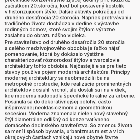
začiatkom 20.storočia, keď bol postavený kostolík
v historizujúcom štýle. Ďalšie aktivity pokračujú od
druhého desaťročia 20.storočia. Napriek pretrvávaniu
tradičného života dochádza v dedine k výstavbe
rodinných domov, ktoré svojím štýlom výrazne
zasiahnu do obrazu nášho vidieka.
Pre staviteľstvo od druhého desaťročia 20.storočia
a celého medzivojnového obdobia je ťažko nájsť
pomenovanie, ktoré by dokázalo výstižne
charakterizovať rôznorodosť štýlov a tvaroslovie
architektúry tohto obdobia. Najčastejšie sa pre tieto
stavby používa pojem moderná architektúra. Princípy
modernej architektúry sa neobmedzili iba na
metropolné prostredie, kde realizácie prominentných
architektov dosiahli vrchol, ale dostali sa i na vidiek,
kde moderna nadobudla špecifické lokálne zafarbenie.
Posunula sa do dekoratívnejšej polohy, často
inšpirovanej neoklasicizmom a geometrickou
secesiou. Moderna znamenala nielen nový stavebný
štýl diametrálne odlišný od konzervatívneho
domáceho dedinského staviteľstva. So zmenou života
sa mení i spôsob bývania, urbanizmus miest a v ich
okrajových častiach vznikajú nové obytné štvrte