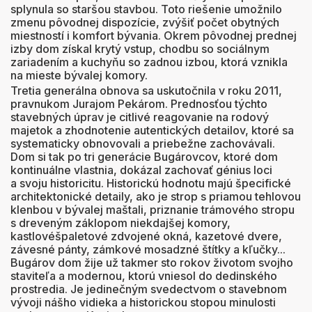
splynula so staršou stavbou. Toto riešenie umožnilo
zmenu pôvodnej dispozície, zvýšiť počet obytných
miestností i komfort bývania. Okrem pôvodnej prednej
izby dom získal krytý vstup, chodbu so sociálnym
zariadením a kuchyňu so zadnou izbou, ktorá vznikla
na mieste bývalej komory.
Tretia generálna obnova sa uskutočnila v roku 2011,
pravnukom Jurajom Pekárom. Prednosťou týchto
stavebných úprav je citlivé reagovanie na rodový
majetok a zhodnotenie autentických detailov, ktoré sa
systematicky obnovovali a priebežne zachovávali.
Dom si tak po tri generácie Bugárovcov, ktoré dom
kontinuálne vlastnia, dokázal zachovať génius loci
a svoju historicitu. Historickú hodnotu majú špecifické
architektonické detaily, ako je strop s priamou tehlovou
klenbou v bývalej maštali, priznanie trámového stropu
s dreveným záklopom niekdajšej komory,
kastlovéšpaletové zdvojené okná, kazetové dvere,
závesné pánty, zámkové mosadzné štítky a kľučky...
Bugárov dom žije už takmer sto rokov životom svojho
staviteľa a modernou, ktorú vniesol do dedinského
prostredia. Je jedinečným svedectvom o stavebnom
vývoji nášho vidieka a historickou stopou minulosti