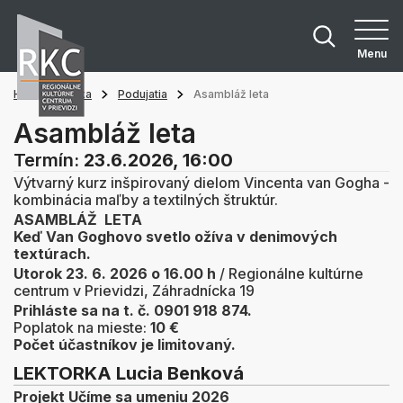
Menu
Hlavná stránka
Podujatia
Asambláž leta
Asambláž leta
Termín:
23.6.2026, 16:00
Výtvarný kurz inšpirovaný dielom Vincenta van Gogha -
kombinácia maľby a textilných štruktúr.
ASAMBLÁŽ LETA
Keď Van Goghovo svetlo ožíva v denimových
textúrach.
Utorok 23. 6. 2026 o 16.00 h
/ Regionálne kultúrne
centrum v Prievidzi, Záhradnícka 19
Prihláste sa na t. č. 0901 918 874.
Poplatok na mieste:
10 €
Počet účastníkov je limitovaný.
LEKTORKA
Lucia Benková
Projekt Učíme sa umeniu 2026