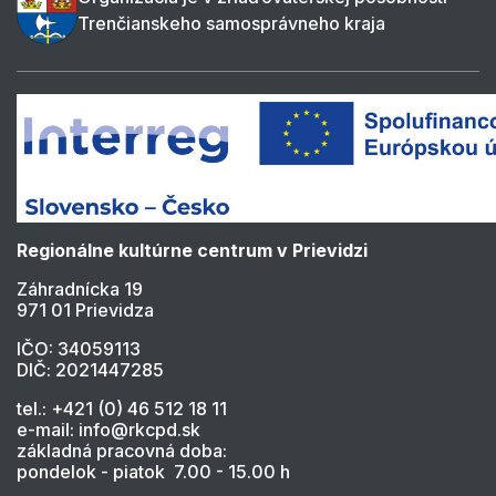
Trenčianskeho samosprávneho kraja
Regionálne kultúrne centrum v Prievidzi
Záhradnícka 19
971 01 Prievidza
IČO: 34059113
DIČ: 2021447285
tel.: +421 (0) 46 512 18 11
e-mail: info@rkcpd.sk
základná pracovná doba:
pondelok - piatok 7.00 - 15.00 h