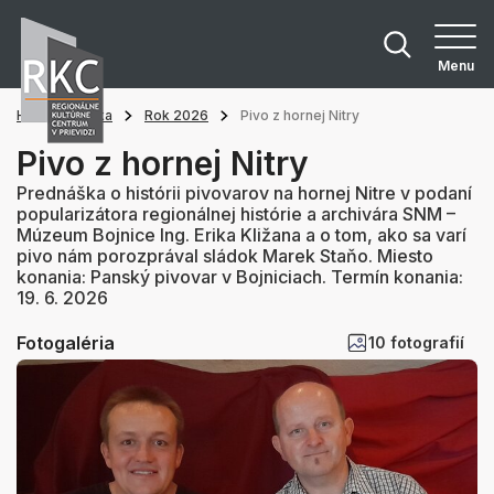
Menu
Hlavná stránka
Rok 2026
Pivo z hornej Nitry
Pivo z hornej Nitry
Prednáška o histórii pivovarov na hornej Nitre v podaní
popularizátora regionálnej histórie a archivára SNM –
Múzeum Bojnice Ing. Erika Kližana a o tom, ako sa varí
pivo nám porozprával sládok Marek Staňo. Miesto
konania: Panský pivovar v Bojniciach. Termín konania:
19. 6. 2026
Fotogaléria
10 fotografií