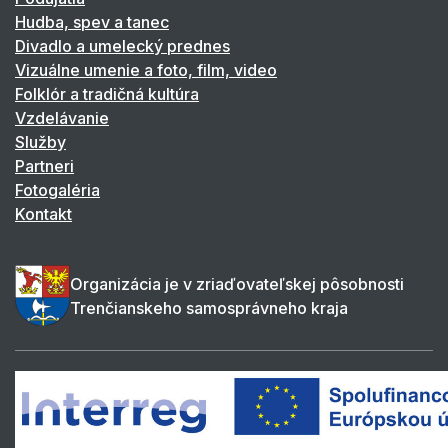
Hudba, spev a tanec
Divadlo a umelecký prednes
Vizuálne umenie a foto, film, video
Folklór a tradičná kultúra
Vzdelávanie
Služby
Partneri
Fotogaléria
Kontakt
Organizácia je v zriaďovateľskej pôsobnosti
Trenčianskeho samosprávneho kraja