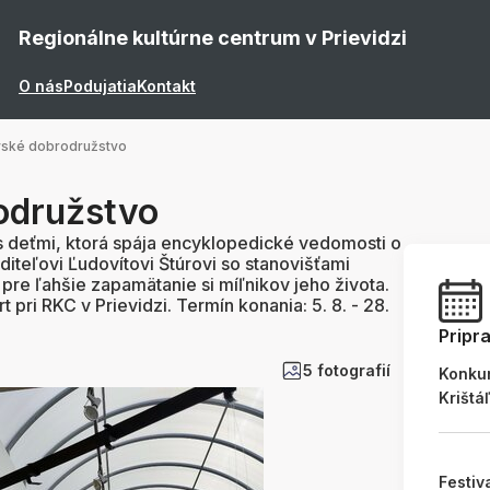
Regionálne kultúrne centrum v Prievidzi
O nás
Podujatia
Kontakt
vské dobrodružstvo
odružstvo
 s deťmi, ktorá spája encyklopedické vedomosti o
eľovi Ľudovítovi Štúrovi so stanovišťami
i pre ľahšie zapamätanie si míľnikov jeho života.
 pri RKC v Prievidzi. Termín konania: 5. 8. - 28.
Pripr
5 fotografií
Konku
Krištá
Festiv