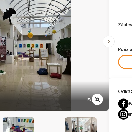
Zábles
Poézi
Odkaz
1
/
5
Štúrov
F
I