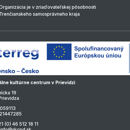
Organizácia je v zriaďovateľskej pôsobnosti
Trenčianskeho samosprávneho kraja
lne kultúrne centrum v Prievidzi
ícka 19
Prievidza
4059113
021447285
21 (0) 46 512 18 11
 info@rkcpd.sk