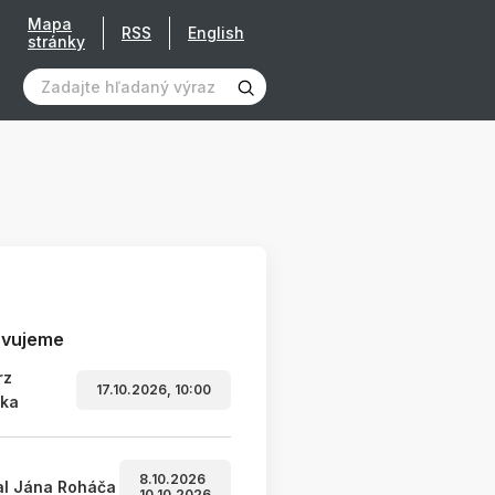
Mapa
RSS
English
stránky
avujeme
rz
17.10.2026, 10:00
ľka
8.10.2026
al Jána Roháča
10.10.2026