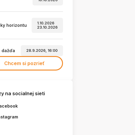
1.10.2026
ky horizontu
23.10.2026
a dažďa
28.9.2026, 16:00
Chcem si pozrieť
y na socialnej sieti
ské dobrodružstvo
acebook
nstagram