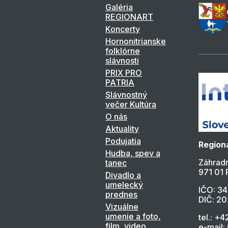
Galéria
REGIONART
Koncerty
Hornonitrianske
folklórne
slávnosti
PRIX PRO
PATRIA
Slávnostný
večer Kultúra
O nás
Aktuality
Podujatia
Regioná
Hudba, spev a
Záhradn
tanec
971 01 
Divadlo a
umelecký
IČO: 3
prednes
DIČ: 2
Vizuálne
umenie a foto,
tel.: +4
film, video
e-mail: