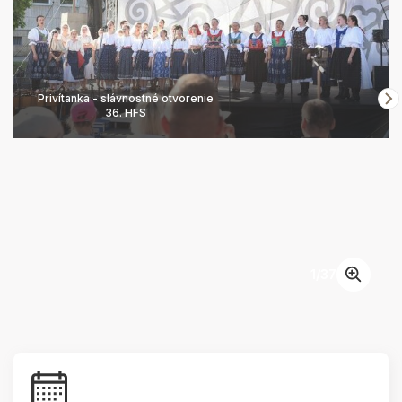
Privítanka - slávnostné otvorenie
36. HFS
1
/
37