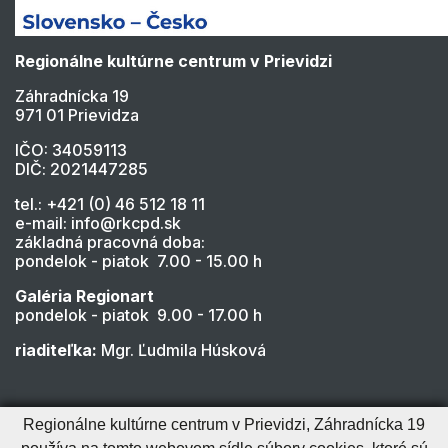
Regionálne kultúrne centrum v Prievidzi
Záhradnícka 19
971 01 Prievidza
IČO: 34059113
DIČ: 2021447285
tel.: +421 (0) 46 512 18 11
e-mail: info@rkcpd.sk
základná pracovná doba:
pondelok - piatok 7.00 - 15.00 h
Galéria Regionart
pondelok - piatok 9.00 - 17.00 h
riaditeľka:
Mgr. Ľudmila Húsková
Regionálne kultúrne centrum v Prievidzi, Záhradnícka 19