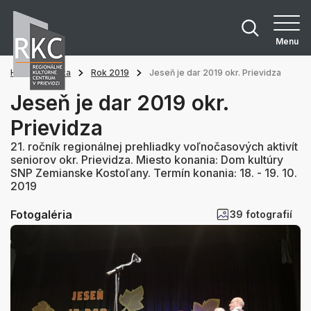
Menu
Hlavná stránka
Rok 2019
Jeseň je dar 2019 okr. Prievidza
Jeseň je dar 2019 okr.
Prievidza
21. ročník regionálnej prehliadky voľnočasových aktivít
seniorov okr. Prievidza. Miesto konania: Dom kultúry
SNP Zemianske Kostoľany. Termín konania: 18. - 19. 10.
2019
Fotogaléria
39 fotografií