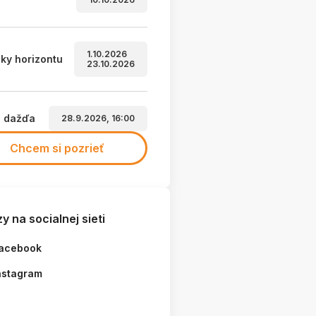
1.10.2026
ky horizontu
23.10.2026
a dažďa
28.9.2026, 16:00
Chcem si pozrieť
me...
y na socialnej sieti
acebook
nstagram