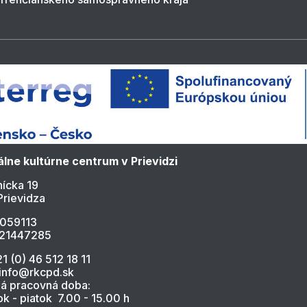
lne kultúrne centrum v Prievidzi
ícka 19
Prievidza
4059113
021447285
21 (0) 46 512 18 11
 info@rkcpd.sk
á pracovná doba:
k - piatok 7.00 - 15.00 h