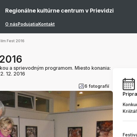
Regionálne kultúrne centrum v Prievidzi
O nás
Podujatia
Kontakt
ilm Fest 2016
 2016
tikou a sprievodným programom. Miesto konania:
2. 12. 2016
6 fotografií
Pripr
Konku
Krištá
Festiv