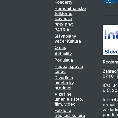
Koncerty
Hornonitrianske
folklórne
slávnosti
PRIX PRO
PATRIA
Slávnostný
večer Kultúra
O nás
Aktuality
Podujatia
Regioná
Hudba, spev a
Záhradn
tanec
971 01 
Divadlo a
umelecký
IČO: 3
prednes
DIČ: 2
Vizuálne
umenie a foto,
tel.: +4
film, video
e-mail:
základn
Folklór a
pondelo
tradičná kultúra