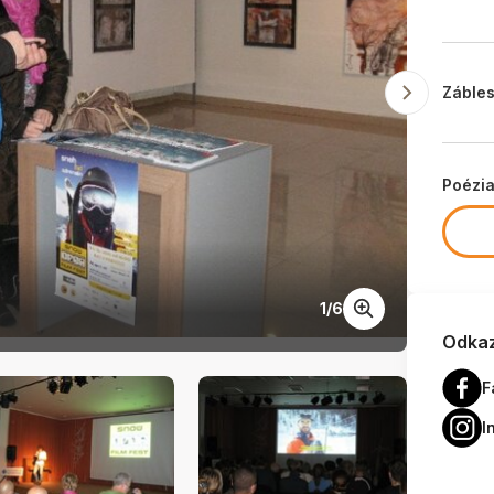
Zábles
Poézi
1
/
6
Začína
Odkaz
F
I