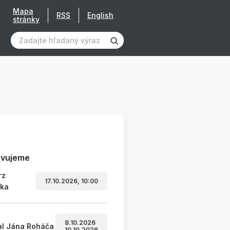
Mapa
RSS
English
stránky
avujeme
rz
17.10.2026, 10:00
ľka
8.10.2026
al Jána Roháča
10.10.2026