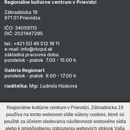
Regionálne kultúrne centrum v Prievidzi
Záhradnícka 19
971 01 Prievidza
IČO: 34059113
DIČ: 2021447285
tel.: +421 (0) 46 512 18 11
e-mail: info@rkcpd.sk
základná pracovná doba:
pondelok - piatok 7.00 - 15.00 h
Galéria Regionart
pondelok - piatok 9.00 - 17.00 h
riaditeľka:
Mgr. Ľudmila Húsková
Regionálne kultúrne centrum v Prievidzi, Záhradnícka 19
používa na tomto webovom sídle súbory cookies, ktoré sú
použité za účelom sledovania návštevnosti webového sídla
alebo k prispôsobeniu zobrazenia webových stránok Vaša
Cookies nastavenie
Cookies - viac informácií
Vyhlásenie o prístupnosti