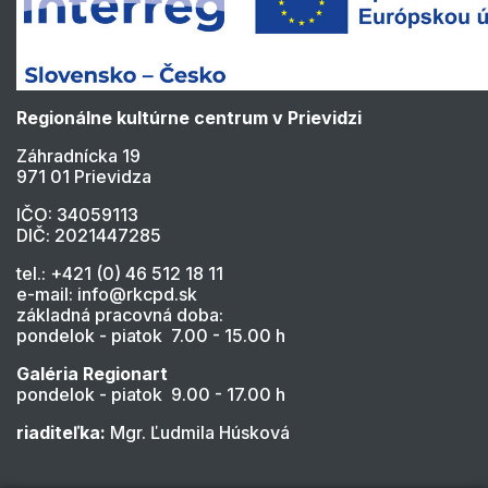
Regionálne kultúrne centrum v Prievidzi
Záhradnícka 19
971 01 Prievidza
IČO: 34059113
DIČ: 2021447285
tel.: +421 (0) 46 512 18 11
e-mail: info@rkcpd.sk
základná pracovná doba:
pondelok - piatok 7.00 - 15.00 h
Galéria Regionart
pondelok - piatok 9.00 - 17.00 h
riaditeľka:
Mgr. Ľudmila Húsková