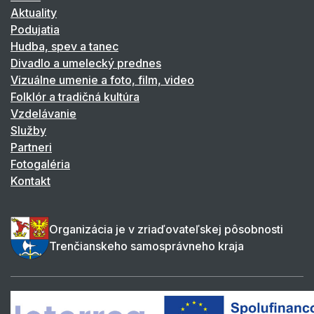
Aktuality
Podujatia
Hudba, spev a tanec
Divadlo a umelecký prednes
Vizuálne umenie a foto, film, video
Folklór a tradičná kultúra
Vzdelávanie
Služby
Partneri
Fotogaléria
Kontakt
Organizácia je v zriaďovateľskej pôsobnosti
Trenčianskeho samosprávneho kraja