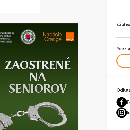
Zábles
Poézi
Odkaz
F
I