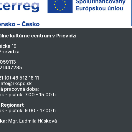
lne kultúrne centrum v Prievidzi
ícka 19
Prievidza
4059113
021447285
21 (0) 46 512 18 11
 info@rkcpd.sk
á pracovná doba:
k - piatok 7.00 - 15.00 h
 Regionart
k - piatok 9.00 - 17.00 h
ľka:
Mgr. Ľudmila Húsková