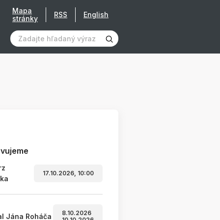
Mapa
RSS
English
stránky
avujeme
rz
17.10.2026, 10:00
ľka
8.10.2026
al Jána Roháča
10.10.2026