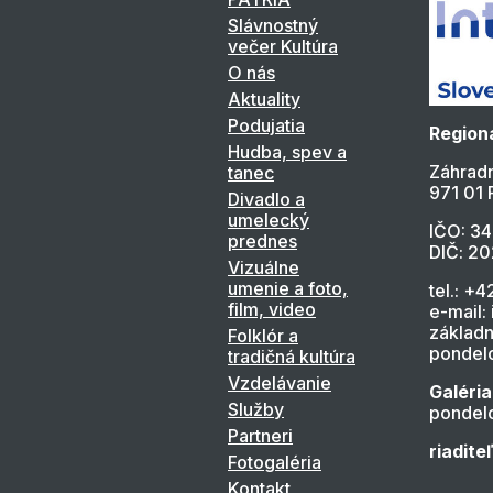
Slávnostný
večer Kultúra
O nás
Aktuality
Podujatia
Regioná
Hudba, spev a
Záhradn
tanec
971 01 
Divadlo a
umelecký
IČO: 3
prednes
DIČ: 2
Vizuálne
umenie a foto,
tel.: +4
film, video
e-mail:
základn
Folklór a
pondelo
tradičná kultúra
Vzdelávanie
Galéria
Služby
pondelo
Partneri
riadite
Fotogaléria
Kontakt