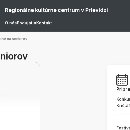
Regionálne kultúrne centrum v Prievidzi
O nás
Podujatia
Kontakt
ené na seniorov
niorov
Pripr
Konku
Krištá
Festiv