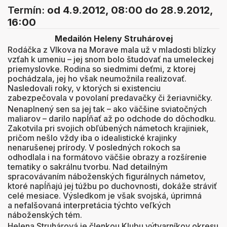
Termín:
od 4.9.2012, 08:00
do 28.9.2012,
16:00
Medailón Heleny Struhárovej
Rodáčka z Vlkova na Morave mala už v mladosti blízky
vzťah k umeniu – jej snom bolo študovať na umeleckej
priemyslovke. Rodina so siedmimi deťmi, z ktorej
pochádzala, jej ho však neumožnila realizovať.
Nasledovali roky, v ktorých si existenciu
zabezpečovala v povolaní predavačky či žeriavničky.
Nenaplnený sen sa jej tak – ako väčšine sviatočných
maliarov – darilo napĺňať až po odchode do dôchodku.
Zakotvila pri svojich obľúbených námetoch krajiniek,
pričom nešlo vždy iba o idealistické krajinky
nenarušenej prírody. V posledných rokoch sa
odhodlala i na formátovo väčšie obrazy a rozšírenie
tematiky o sakrálnu tvorbu. Nad detailným
spracovávaním náboženských figurálnych námetov,
ktoré napĺňajú jej túžbu po duchovnosti, dokáže stráviť
celé mesiace. Výsledkom je však svojská, úprimná
a nefalšovaná interpretácia týchto veľkých
náboženských tém.
Helena Struhárová je členkou Klubu výtvarníkov okresu