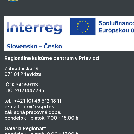
Regionálne kultúrne centrum v Prievidzi
Záhradnícka 19
971 01 Prievidza
IČO: 34059113
DIČ: 2021447285
tel.: +421 (0) 46 512 18 11
e-mail: info@rkcpd.sk
základná pracovná doba:
pondelok - piatok 7.00 - 15.00 h
Galéria Regionart
pondelok - piatok 9.00 - 17.00 h