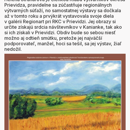
Prievidza, pravidelne sa zúčastňuje regionálnych
výtvarných súťaží, no samostatnej výstavy sa dočkala
až v tomto roku a prvýkrát vystavovala svoje diela
v galérii Regionart pri RKC v Prievidzi. Jej obrazy si
určite získajú srdcia návštevníkov v Kanianke, tak ako
si ich získali v Prievidzi. Obdiv bude so sebou niesť
možno aj odtieň smútku, pretože jej najväčší
podporovateľ, manžel, hoci sa tešil, sa jej výstav, žiaľ
nedožil.