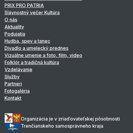
PRIX PRO PATRIA
Slávnostný večer Kultúra
O nás
Aktuality
Podujatia
Hudba, spev a tanec
Divadlo a umelecký prednes
Vizuálne umenie a foto, film, video
Folklór a tradičná kultúra
Vzdelávanie
Služby
Partneri
Fotogaléria
Kontakt
Organizácia je v zriaďovateľskej pôsobnosti
Trenčianskeho samosprávneho kraja