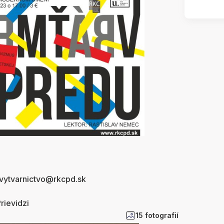
 vytvarnictvo@rkcpd.sk
rievidzi
15 fotografií