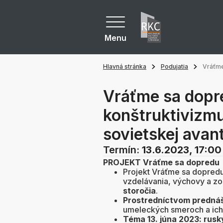
Menu
Hlavná stránka
Podujatia
Vráťme
Vráťme sa dopr
konštruktivizm
sovietskej avan
Termín:
13.6.2023, 17:00
PROJEKT Vráťme sa dopredu
Projekt Vráťme sa dopredu
vzdelávania, výchovy a z
storočia
.
Prostredníctvom predná
umeleckých smeroch a ich
Téma 13. júna 2023: rusk