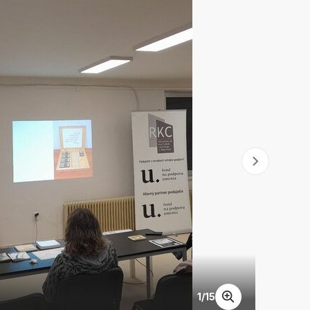
1
/
15
Fluxus