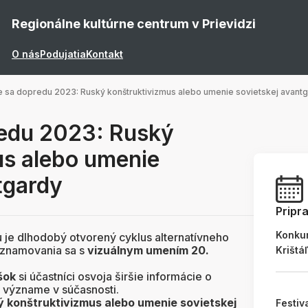
Regionálne kultúrne centrum v Prievidzi
O nás
Podujatia
Kontakt
 sa dopredu 2023: Ruský konštruktivizmus alebo umenie sovietskej avant
edu 2023: Ruský
us alebo umenie
tgardy
Pripr
Konku
 je dlhodobý otvorený cyklus alternatívneho
oznamovania sa s
vizuálnym umením 20.
Krištá
šok
si účastníci osvoja širšie informácie o
 význame v súčasnosti.
ý konštruktivizmus alebo umenie sovietskej
Festiv