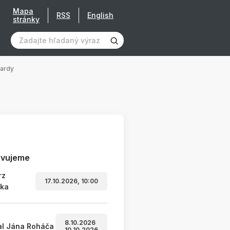
Mapa
RSS
English
stránky
gardy
avujeme
rz
17.10.2026, 10:00
ľka
8.10.2026
al Jána Roháča
10.10.2026