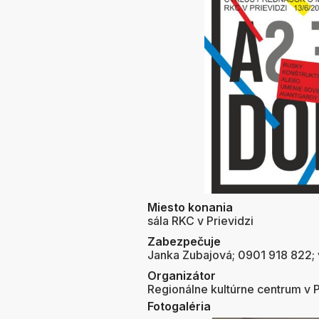
Miesto konania
sála RKC v Prievidzi
Zabezpečuje
Janka Zubajová; 0901 918 822;
Organizátor
Regionálne kultúrne centrum v P
Fotogaléria