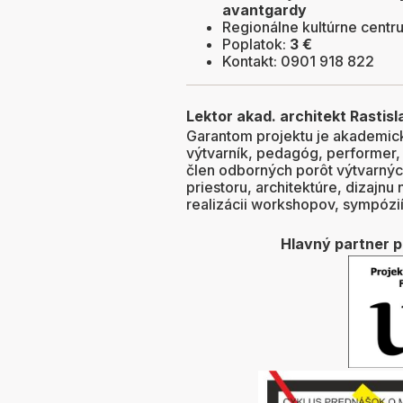
avantgardy
Regionálne kultúrne centru
Poplatok:
3 €
Kontakt: 0901 918 822
Lektor akad. architekt Rastis
Garantom projektu je akademick
výtvarník, pedagóg, performer, 
člen odborných porôt výtvarnýc
priestoru, architektúre, dizajnu
realizácii workshopov, sympózií 
Hlavný partner 