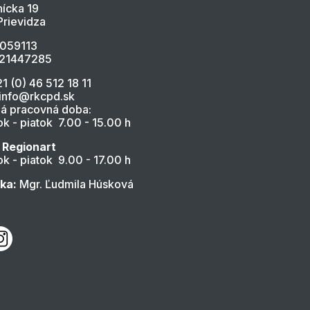
ícka 19
Prievidza
4059113
021447285
21 (0) 46 512 18 11
 info@rkcpd.sk
á pracovná doba:
k - piatok 7.00 - 15.00 h
 Regionart
k - piatok 9.00 - 17.00 h
ľka:
Mgr. Ľudmila Húsková