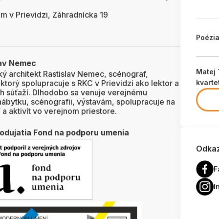
m v Prievidzi, Záhradnícka 19
Poézi
lav Nemec
Matej 
ý architekt Rastislav Nemec, scénograf,
ktorý spolupracuje s RKC v Prievidzi ako lektor a
kvart
h súťaží. Dlhodobo sa venuje verejnému
 nábytku, scénografii, výstavám, spolupracuje na
a aktivít vo verejnom priestore.
podujatia Fond na podporu umenia
Odkaz
F
I