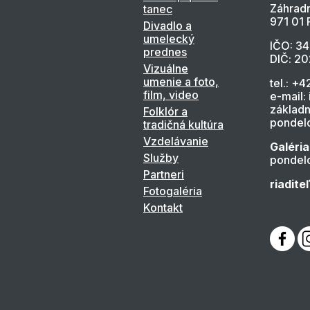
Záhradn
tanec
971 01 
Divadlo a
umelecký
IČO: 3
prednes
DIČ: 2
Vizuálne
umenie a foto,
tel.: +4
film, video
e-mail:
základn
Folklór a
pondelo
tradičná kultúra
Vzdelávanie
Galéria
Služby
pondelo
Partneri
riadite
Fotogaléria
Kontakt