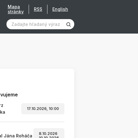
Mapa
RSS
English
stránky
avujeme
rz
17.10.2026, 10:00
ľka
8.10.2026
al Jána Roháča
10.10.2026