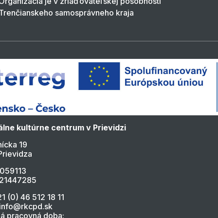
Organizácia je v zriaďovateľskej pôsobnosti
Trenčianskeho samosprávneho kraja
lne kultúrne centrum v Prievidzi
ícka 19
Prievidza
4059113
021447285
21 (0) 46 512 18 11
 info@rkcpd.sk
á pracovná doba: