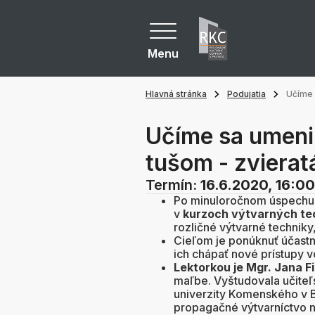
Menu
Hlavná stránka
Podujatia
Učíme 
Učíme sa umeni
tušom - zvierat
Termín:
16.6.2020, 16:00
Po minuloročnom úspechu
v
kurzoch výtvarných te
rozličné výtvarné techniky
Cieľom je ponúknuť účastní
ich chápať nové prístupy 
Lektorkou je Mgr. Jana F
maľbe. Vyštudovala učiteľ
univerzity Komenského v B
propagačné výtvarníctvo n