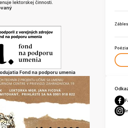
nuje lektorskej činnosti.
tovaný
Zábles
Poézi
podujatia Fond na podporu umenia
Odkaz
F
I