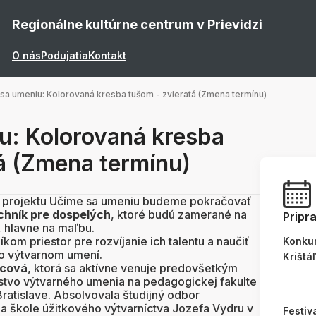
Regionálne kultúrne centrum v Prievidzi
O nás
Podujatia
Kontakt
sa umeniu: Kolorovaná kresba tušom - zvieratá (Zmena termínu)
u: Kolorovaná kresba
á (Zmena termínu)
 projektu Učíme sa umeniu budeme pokračovať
chník pre dospelých
, ktoré budú zamerané na
Pripr
, hlavne na maľbu.
kom priestor pre rozvíjanie ich talentu a naučiť
Konku
vo výtvarnom umení.
Krištá
icová
, ktorá sa aktívne venuje predovšetkým
stvo výtvarného umenia na pedagogickej fakulte
ratislave. Absolvovala študijný odbor
a škole úžitkového výtvarníctva Jozefa Vydru v
Festiv