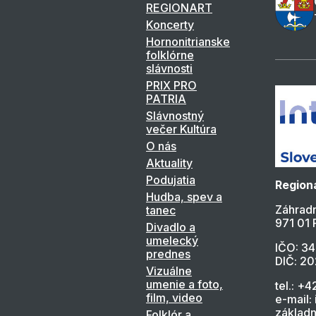
REGIONART
Koncerty
Hornonitrianske
folklórne
slávnosti
PRIX PRO
PATRIA
Slávnostný
večer Kultúra
O nás
Aktuality
Podujatia
Regioná
Hudba, spev a
Záhradn
tanec
971 01 
Divadlo a
umelecký
IČO: 3
prednes
DIČ: 2
Vizuálne
umenie a foto,
tel.: +4
film, video
e-mail:
základn
Folklór a