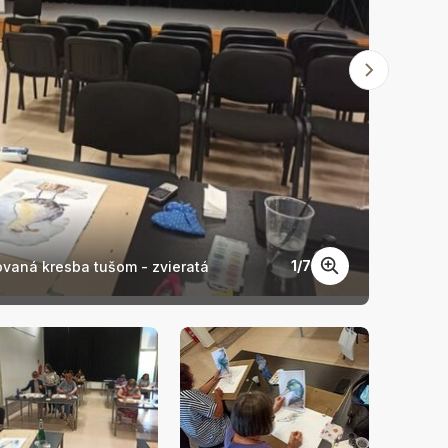
1
/
7
vaná kresba tušom - zvieratá
Učíme 