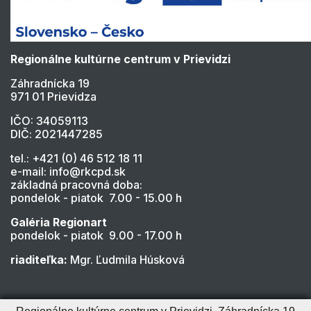
Regionálne kultúrne centrum v Prievidzi
Záhradnícka 19
971 01 Prievidza
IČO: 34059113
DIČ: 2021447285
tel.: +421 (0) 46 512 18 11
e-mail: info@rkcpd.sk
základná pracovná doba:
pondelok - piatok 7.00 - 15.00 h
Galéria Regionart
pondelok - piatok 9.00 - 17.00 h
riaditeľka:
Mgr. Ľudmila Húsková