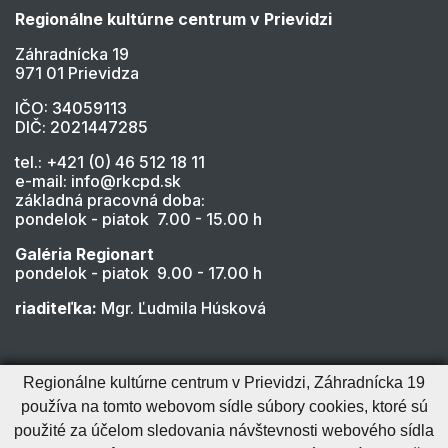
Regionálne kultúrne centrum v Prievidzi
Záhradnícka 19
971 01 Prievidza
IČO: 34059113
DIČ: 2021447285
tel.: +421 (0) 46 512 18 11
e-mail: info@rkcpd.sk
základná pracovná doba:
pondelok - piatok 7.00 - 15.00 h
Galéria Regionart
pondelok - piatok 9.00 - 17.00 h
riaditeľka:
Mgr. Ľudmila Húsková
Regionálne kultúrne centrum v Prievidzi, Záhradnícka 19
používa na tomto webovom sídle súbory cookies, ktoré sú
použité za účelom sledovania návštevnosti webového sídla