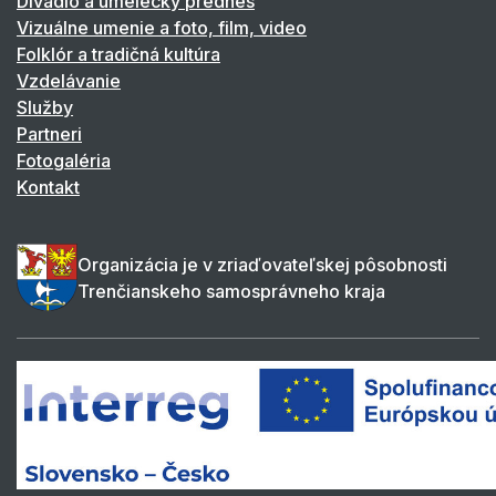
Divadlo a umelecký prednes
Vizuálne umenie a foto, film, video
Folklór a tradičná kultúra
Vzdelávanie
Služby
Partneri
Fotogaléria
Kontakt
Organizácia je v zriaďovateľskej pôsobnosti
Trenčianskeho samosprávneho kraja