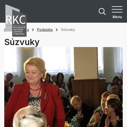
Menu
Hlavná stránka
Podujatia
Súzvuky
Súzvuky