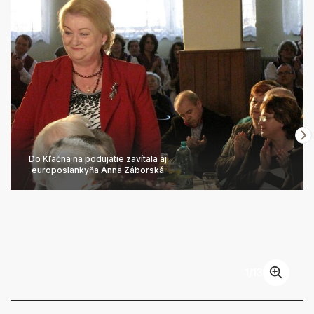
Do Kľačna na podujatie zavítala aj
europoslankyňa Anna Záborská
1
/
13