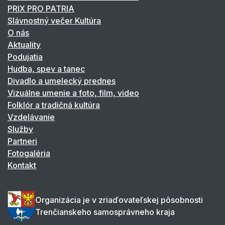
PRIX PRO PATRIA
Slávnostný večer Kultúra
O nás
Aktuality
Podujatia
Hudba, spev a tanec
Divadlo a umelecký prednes
Vizuálne umenie a foto, film, video
Folklór a tradičná kultúra
Vzdelávanie
Služby
Partneri
Fotogaléria
Kontakt
Organizácia je v zriaďovateľskej pôsobnosti
Trenčianskeho samosprávneho kraja