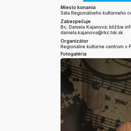
Miesto konania
Sála Regionálneho kultúrneho ce
Zabezpečuje
Bc. Daniela Kajanová; bližšie in
daniela.kajanova@rkc.tsk.sk
Organizátor
Regionálne kultúrne centrum v P
Fotogaléria