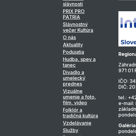
slávnosti
PRIX PRO
PATRIA
Slávnostný
večer Kultúra
O nás
Aktuality
Podujatia
Regioná
Hudba, spev a
Záhradn
tanec
971 01 
Divadlo a
umelecký
IČO: 3
prednes
DIČ: 2
Vizuálne
umenie a foto,
tel.: +4
film, video
e-mail:
základn
Folklór a
pondelo
tradičná kultúra
Vzdelávanie
Galéria
Služby
pondelo