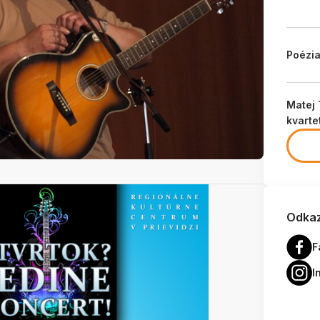
Poézi
Matej 
kvart
Odkaz
F
I