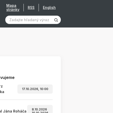
Mapa
RSS
English
stránky
avujeme
rz
17.10.2026, 10:00
ľka
8.10.2026
al Jána Roháča
10.10.2026