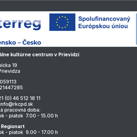
lne kultúrne centrum v Prievidzi
ícka 19
Prievidza
4059113
021447285
21 (0) 46 512 18 11
 info@rkcpd.sk
á pracovná doba:
k - piatok 7.00 - 15.00 h
 Regionart
k - piatok 9.00 - 17.00 h