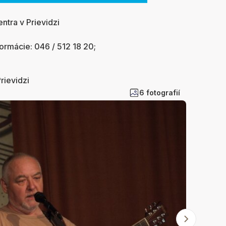
ntra v Prievidzi
formácie: 046 / 512 18 20;
rievidzi
6 fotografií