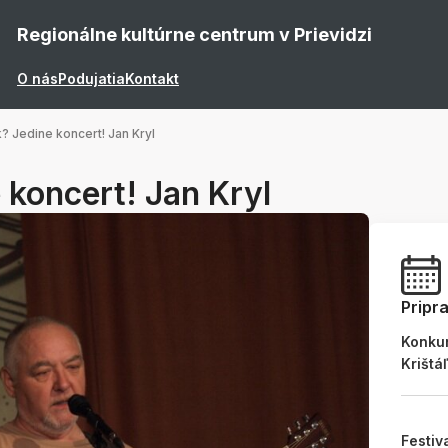
Regionálne kultúrne centrum v Prievidzi
O nás
Podujatia
Kontakt
k? Jedine koncert! Jan Kryl
 koncert! Jan Kryl
Pripr
Konku
Krištá
Festiv