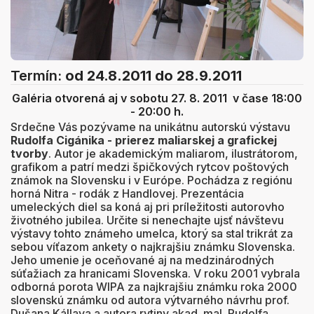
Termín:
od 24.8.2011
do 28.9.2011
Galéria otvorená aj v sobotu 27. 8. 2011 v čase 18:00
- 20:00 h.
Srdečne Vás pozývame na unikátnu autorskú výstavu
Rudolfa Cigánika - prierez maliarskej a grafickej
tvorby
. Autor je akademickým maliarom, ilustrátorom,
grafikom a
patrí medzi špičkových rytcov poštových
známok na Slovensku i v Európe.
Pochádza z regiónu
horná Nitra - rodák z Handlovej. Prezentácia
umeleckých diel sa koná aj pri príležitosti autorovho
životného jubilea. Určite si nenechajte ujsť návštevu
výstavy tohto známeho umelca, ktorý sa stal trikrát za
sebou víťazom ankety o najkrajšiu známku Slovenska.
Jeho umenie je oceňované aj na medzinárodných
súťažiach za hranicami Slovenska. V roku 2001 vybrala
odborná porota WIPA za najkrajšiu známku roka 2000
slovenskú známku od autora výtvarného návrhu prof.
Dušana Kállaya a autora rytiny akad. mal. Rudolfa