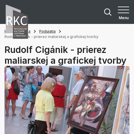
Menu
Hlavná stránka
Podujatia
Rudolf Cigánik - prierez maliarskej a grafickej tvorby
Rudolf Cigánik - prierez
maliarskej a grafickej tvorby