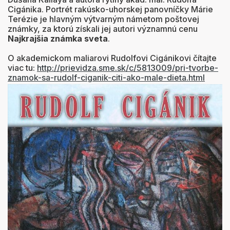
Cigánika. Portrét rakúsko-uhorskej panovníčky Márie
Terézie je hlavným výtvarným námetom poštovej
známky, za ktorú získali jej autori významnú cenu
Najkrajšia známka sveta
.
O akademickom maliarovi Rudolfovi Cigánikovi čítajte
viac tu:
http://prievidza.sme.sk/c/5813009/pri-tvorbe-
znamok-sa-rudolf-ciganik-citi-ako-male-dieta.html