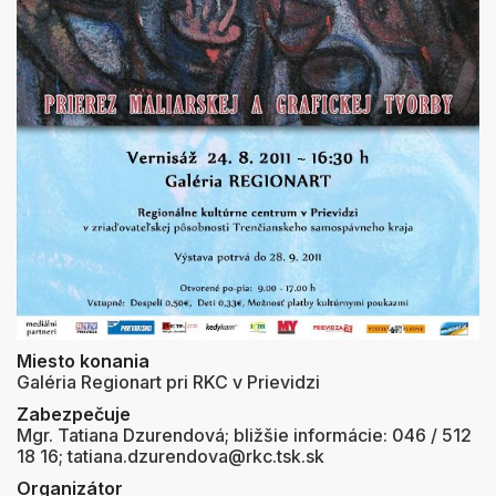
Miesto konania
Galéria Regionart pri RKC v Prievidzi
Zabezpečuje
Mgr. Tatiana Dzurendová; bližšie informácie: 046 / 512
18 16; tatiana.dzurendova@rkc.tsk.sk
Organizátor