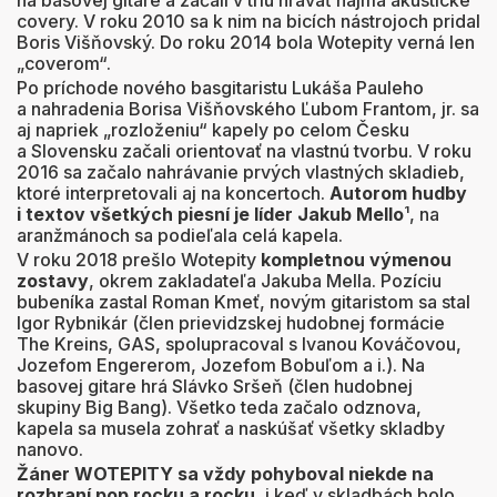
na basovej gitare a začali v triu hrávať najmä akustické
covery. V roku 2010 sa k nim na bicích nástrojoch pridal
Boris Višňovský. Do roku 2014 bola Wotepity verná len
„coverom“.
Po príchode nového basgitaristu Lukáša Pauleho
a nahradenia Borisa Višňovského Ľubom Frantom, jr. sa
aj napriek „rozloženiu“ kapely po celom Česku
a Slovensku začali orientovať na vlastnú tvorbu. V roku
2016 sa začalo nahrávanie prvých vlastných skladieb,
ktoré interpretovali aj na koncertoch.
Autorom hudby
i textov všetkých piesní je líder Jakub Mello
¹, na
aranžmánoch sa podieľala celá kapela.
V roku 2018 prešlo Wotepity
kompletnou výmenou
zostavy
, okrem zakladateľa Jakuba Mella. Pozíciu
bubeníka zastal Roman Kmeť, novým gitaristom sa stal
Igor Rybnikár (člen prievidzskej hudobnej formácie
The Kreins, GAS, spolupracoval s Ivanou Kováčovou,
Jozefom Engererom, Jozefom Bobuľom a i.). Na
basovej gitare hrá Slávko Sršeň (člen hudobnej
skupiny Big Bang). Všetko teda začalo odznova,
kapela sa musela zohrať a naskúšať všetky skladby
nanovo.
Žáner WOTEPITY sa vždy pohyboval niekde na
rozhraní pop rocku a rocku
, i keď v skladbách bolo