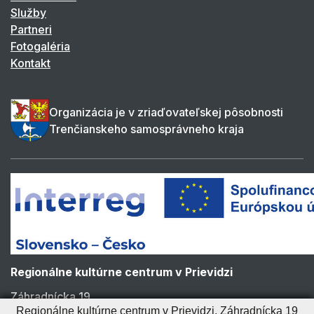
Služby
Partneri
Fotogaléria
Kontakt
Organizácia je v zriaďovateľskej pôsobnosti
Trenčianskeho samosprávneho kraja
Regionálne kultúrne centrum v Prievidzi
Záhradnícka 19
971 01 Prievidza
Regionálne kultúrne centrum v Prievidzi, Záhradnícka 19