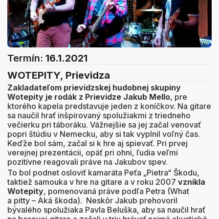
Termín:
16.1.2021
WOTEPITY, Prievidza
Zakladateľom prievidzskej hudobnej skupiny
Wotepity je rodák z Prievidze Jakub Mello
, pre
ktorého kapela predstavuje jeden z koníčkov. Na gitare
sa naučil hrať inšpirovaný spolužiakmi z triedneho
večierku pri táboráku. Vážnejšie sa jej začal venovať
popri štúdiu v Nemecku, aby si tak vyplnil voľný čas.
Keďže bol sám, začal si k hre aj spievať. Pri prvej
verejnej prezentácii, opäť pri ohni, ľudia veľmi
pozitívne reagovali práve na Jakubov spev.
To bol podnet osloviť kamaráta Peťa „Pietra“ Škodu,
taktiež samouka v hre na gitare a v roku 2007
vznikla
Wotepity
, pomenovaná práve podľa Petra (What
a pitty – Aká škoda). Neskôr Jakub prehovoril
bývalého spolužiaka Pavla Beluška, aby sa naučil hrať