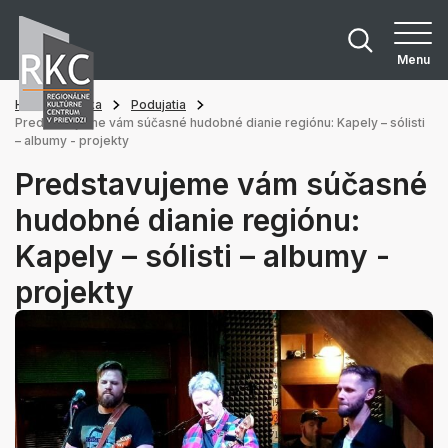
Menu
Hlavná stránka
Podujatia
Predstavujeme vám súčasné hudobné dianie regiónu: Kapely – sólisti
– albumy - projekty
Predstavujeme vám súčasné
hudobné dianie regiónu:
Kapely – sólisti – albumy -
projekty