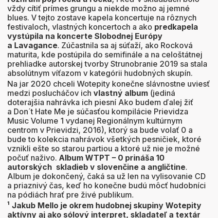
vždy cítiť prímes grungu a niekde možno aj jemné
blues. V tejto zostave kapela koncertuje na rôznych
festivaloch, vlastných koncertoch a ako
predkapela
vystúpila na koncerte Slobodnej Európy
a Lavagance
. Zúčastnila sa aj súťaží, ako Rocková
maturita, kde postúpila do semifinále a na celoštátnej
prehliadke autorskej tvorby Strunobranie 2019 sa stala
absolútnym víťazom v kategórii hudobných skupín.
Na jar 2020 chceli Wotepity konečne slávnostne uviesť
medzi poslucháčov ich
vlastný album
(jediná
doterajšia nahrávka ich piesní Ako budem ďalej žiť
a Don´t Hate Me je súčasťou kompilácie Prievidza
Music Volume 1 vydanej Regionálnym kultúrnym
centrom v Prievidzi, 2016), ktorý sa bude volať 0 a
bude to kolekcia nahrávok všetkých pesničiek, ktoré
vznikli ešte so starou partiou a ktoré už nie je možné
počuť naživo.
Album WTPT – 0 prináša 10
autorských skladieb v slovenčine a angličtine
.
Album je dokončený, čaká sa už len na vylisovanie CD
a priaznivý čas, keď ho konečne budú môcť hudobníci
na pódiách hrať pre živé publikum.
¹ Jakub Mello je okrem hudobnej skupiny Wotepity
aktívny aj ako sólový interpret, skladateľ a textár