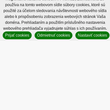
používa na tomto webovom sídle súbory cookies, ktoré sú
IČO: 34059113
použité za účelom sledovania návštevnosti webového sídla
DIČ: 2021447285
alebo k prispôsobeniu zobrazenia webových stránok Vaša
tel.: +421 (0) 46 512 18 11
doména. Prehliadaním a použitím príslušného nastavenia
e-mail: info@rkcpd.sk
webového prehliadača vyjadrujete súhlas s ich používaním.
základná pracovná doba:
pondelok - piatok 7.00 - 15.00 h
Prijať cookies
Odmietnuť cookies
Nastaviť cookies
Galéria Regionart
pondelok - piatok 9.00 - 17.00 h
riaditeľka:
Mgr. Ľudmila Húsková
Cookies nastavenie
Cookies - viac informácií
Vyhlásenie o prístupnosti
Technický prevádzkovateľ
Správca obsahu
Generuje
CMS BUXUS