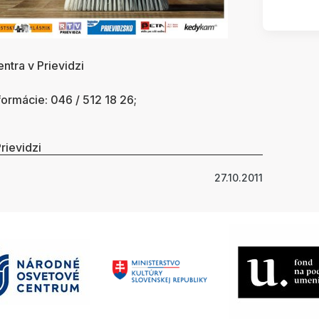
ntra v Prievidzi
formácie: 046 / 512 18 26;
rievidzi
27.10.2011