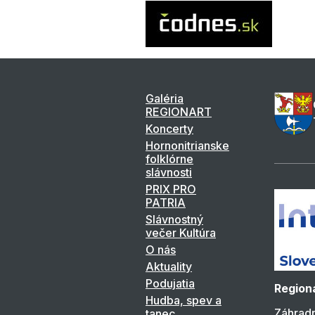
Galéria
REGIONART
Koncerty
Hornonitrianske
folklórne
slávnosti
PRIX PRO
PATRIA
Slávnostný
večer Kultúra
O nás
Aktuality
Podujatia
Regioná
Hudba, spev a
Záhradn
tanec