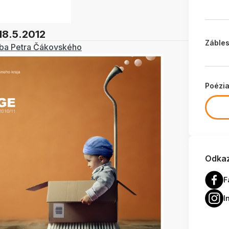
18.5.2012
Zábles
rba Petra Čákovského
Poézi
Odkaz
F
I