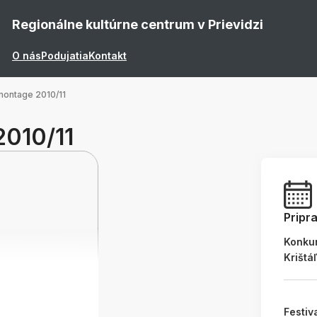
Regionálne kultúrne centrum v Prievidzi
O nás
Podujatia
Kontakt
ontage 2010/11
2010/11
Pripr
Konku
Krištá
Festiv