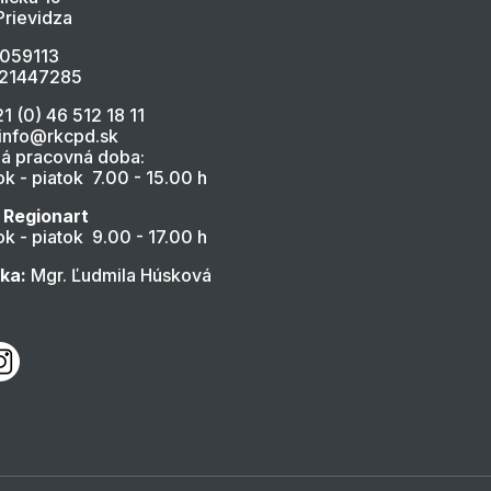
Prievidza
4059113
021447285
21 (0) 46 512 18 11
 info@rkcpd.sk
á pracovná doba:
k - piatok 7.00 - 15.00 h
 Regionart
k - piatok 9.00 - 17.00 h
ľka:
Mgr. Ľudmila Húsková