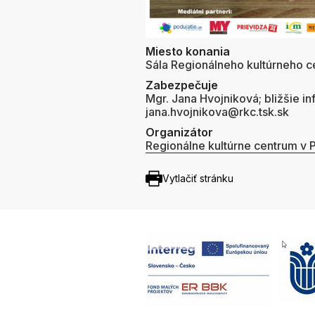
Miesto konania
Sála Regionálneho kultúrneho ce
Zabezpečuje
Mgr. Jana Hvojniková; bližšie in
jana.hvojnikova@rkc.tsk.sk
Organizátor
Regionálne kultúrne centrum v P
Vytlačiť stránku