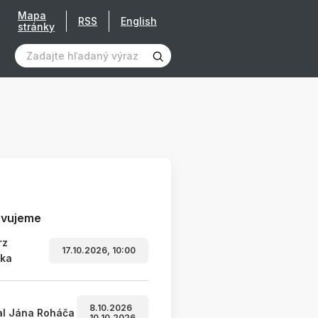
Mapa
RSS
English
stránky
avujeme
rz
17.10.2026, 10:00
ľka
8.10.2026
al Jána Roháča
10.10.2026