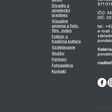
971 01 
Divadlo a
umelecký
IČO: 3
prednes
DIČ: 2
Vizuálne
umenie a foto,
tel.: +4
film, video
e-mail:
základn
Folklór a
pondelo
tradičná kultúra
Vzdelávanie
Galéria
Služby
pondelo
Partneri
riadite
Fotogaléria
Kontakt