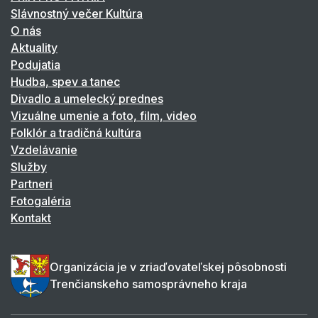
Slávnostný večer Kultúra
O nás
Aktuality
Podujatia
Hudba, spev a tanec
Divadlo a umelecký prednes
Vizuálne umenie a foto, film, video
Folklór a tradičná kultúra
Vzdelávanie
Služby
Partneri
Fotogaléria
Kontakt
Organizácia je v zriaďovateľskej pôsobnosti
Trenčianskeho samosprávneho kraja