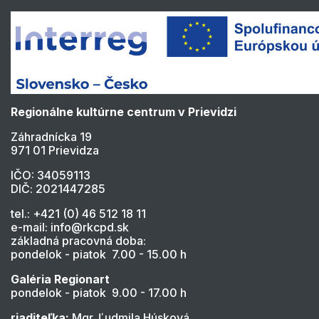
Regionálne kultúrne centrum v Prievidzi
Záhradnícka 19
971 01 Prievidza
IČO: 34059113
DIČ: 2021447285
tel.: +421 (0) 46 512 18 11
e-mail: info@rkcpd.sk
základná pracovná doba:
pondelok - piatok 7.00 - 15.00 h
Galéria Regionart
pondelok - piatok 9.00 - 17.00 h
riaditeľka:
Mgr. Ľudmila Húsková