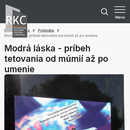
Menu
Hlavná stránka
Podujatia
Modrá láska - príbeh tetovania od múmií až po umenie
Modrá láska - príbeh
tetovania od múmií až po
umenie