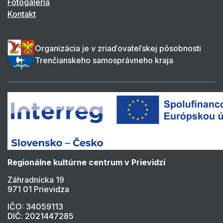
Fotogaléria
Kontakt
Organizácia je v zriaďovateľskej pôsobnosti
Trenčianskeho samosprávneho kraja
Regionálne kultúrne centrum v Prievidzi
Záhradnícka 19
971 01 Prievidza
IČO: 34059113
DIČ: 2021447285