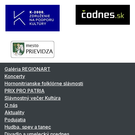
Galéria REGIONART
Koncerty
Hornonitrianske folklórne slávnosti
PRIX PRO PATRIA
Slávnostný večer Kultúra
O nás
Aktuality
Podujatia
Hudba, spev a tanec
Divadlo a umelecký prednes