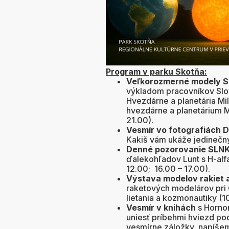
Program v parku Skotňa:
Veľkorozmerné modely 
výkladom pracovníkov Slo
Hvezdárne a planetária Mil
hvezdárne a planetárium Ma
21.00).
Vesmír vo fotografiách 
Kakiš vám ukáže jedinečný
Denné pozorovanie SLN
ďalekohľadov Lunt s H-alfa
12.00; 16.00 – 17.00).
Výstava modelov rakiet a 
raketových modelárov pri 
lietania a kozmonautiky (10
Vesmír v knihách
s Hornon
uniesť príbehmi hviezd po
vesmírne záložky, napíšem