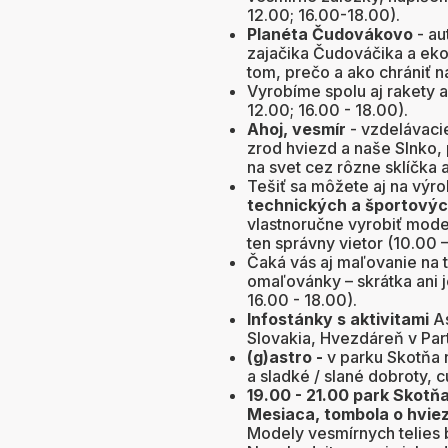
12.00; 16.00-18.00).
Planéta Čudovákovo
- au
zajačika Čudováčika a eko
tom, prečo a ako chrániť n
Vyrobíme spolu aj rakety 
12.00; 16.00 - 18.00).
Ahoj, vesmír
- vzdelávacie
zrod hviezd a naše Slnko, 
na svet cez rôzne sklíčka 
Tešiť sa môžete aj na výro
technických a športových
vlastnoručne vyrobiť modely
ten správny vietor (10.00 –
Čaká vás aj maľovanie na t
omaľovánky – skrátka ani 
16.00 - 18.00).
Infostánky s aktivitami
As
Slovakia, Hvezdáreň v Part
(g)astro -
v parku Skotňa 
a sladké / slané dobroty, 
19.00 - 21.00 park Skotň
Mesiaca, tombola o hvie
Modely vesmírnych telies 