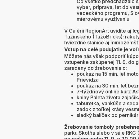
Čo všetko predchádzalo sam
výber, príprava, let do ves
vedeckého programu, Slov
mierovému využívaniu.
V Galérii RegionArt uvidíte aj
le
Tužinského (TužoBricks): raket
hviezdne stanice aj mimozemšťa
Vstup na celé podujatie
je voľ
Môžete nás však podporiť kúpou
vstupenke zakúpenej 11. 9. do g
zaradený do žrebovania o:
poukaz na 15 min. let mo
Prievidza
poukaz na 30 min. let bez
7-týždňový online kurz A
knihy Paleta života zajači
taburetka, vankúše a sedac
zadok z toľkej krásy vesmí
sladký balíček od perniká
Žrebovanie tomboly prebehne 
parku Skotňa alebo v sále RKC 
na našom webe 11. 9. o 20.00 