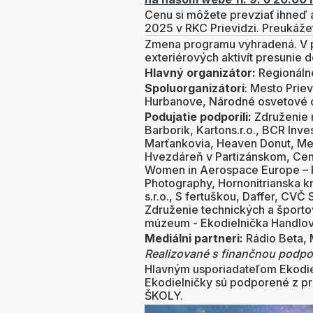
Cenu si môžete prevziať ihneď a
2025 v RKC Prievidzi. Preukáže
Zmena programu vyhradená. V p
exteriérových aktivít presunie 
Hlavný organizátor:
Regionálne
Spoluorganizátori
: Mesto Prie
Hurbanove, Národné osvetové c
Podujatie podporili:
Združenie m
Barborik, Kartons.r.o., BCR Inves
Marťankovia, Heaven Donut, Med
Hvezdáreň v Partizánskom, Cen
Women in Aerospace Europe – R
Photography, Hornonitrianska k
s.r.o., S fertuškou, Daffer, CV
Združenie technických a športo
múzeum - Ekodielnička Handlo
Mediálni partneri:
Rádio Beta, 
Realizované s finančnou podpo
Hlavným usporiadateľom Ekodie
Ekodielničky sú podporené z pr
ŠKOLY.