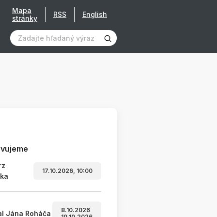
Mapa
RSS
English
stránky
avujeme
rz
17.10.2026, 10:00
ľka
8.10.2026
al Jána Roháča
10.10.2026