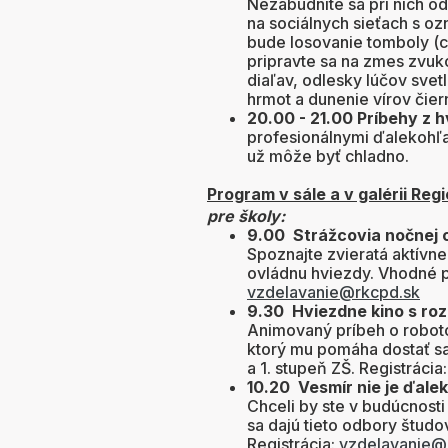
Nezabudnite sa pri nich od
na sociálnych sieťach s 
bude losovanie tomboly (c
pripravte sa na zmes zvuk
diaľav, odlesky lúčov svet
hrmot a dunenie vírov čier
20.00 - 21.00 Príbehy z 
profesionálnymi ďalekohľ
už môže byť chladno.
Program v sále a v galérii Reg
pre školy:
9.00 Strážcovia nočnej 
Spoznajte zvieratá aktívne
ovládnu hviezdy. Vhodné pr
vzdelavanie@rkcpd.sk
9.30 Hviezdne kino s roz
Animovaný príbeh o roboto
ktorý mu pomáha dostať sa
a 1. stupeň ZŠ. Registrácia
10.20 Vesmír nie je ďal
Chceli by ste v budúcnost
sa dajú tieto odbory študo
Registrácia:
vzdelavanie@