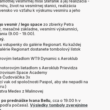
otnej vesmírnej misii Štefánik a jej realizácia -
míru, život na vesmírnej stanici, realizácia
ensko vo vzťahu k výskumu vesmíru a jeho
go vesmír / lego space
zo zbierky Petra
y, mesačné základne, vesmírni výskumníci,
nia (9.00 - 19.00).
ný.
 vstupenky do galérie Regionart. Ku každej
alérie Regionart dostanete tombolový lístok
torovým lietadlom WT9 Dynamic s Aeroklub
motorovým lietadlom s Aeroklub Prievidza
strovisum Space Academy
ka Čudováčika 3x
í vak od spoločnosti Paspol, aby ste nepadli na
ru:)
rstva Medex z Malinovej
po prednáške Ivana Bellu
, cca o 19.00 h v
(podľa počasia).
Výsledky tomboly zverejníme
h.