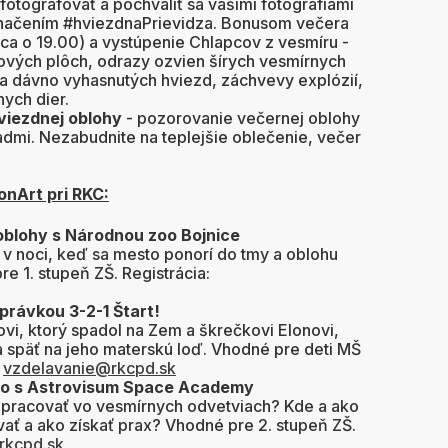
fotografovať a pochváliť sa vašimi fotografiami
označením #hviezdnaPrievidza. Bonusom večera
ca o 19.00) a vystúpenie Chlapcov z vesmíru -
ových plôch, odrazy ozvien šírych vesmírnych
la dávno vyhasnutých hviezd, záchvevy explózií,
nych dier.
hviezdnej oblohy
- pozorovanie večernej oblohy
admi.
Nezabudnite na teplejšie oblečenie, večer
ionArt pri RKC:
oblohy s Národnou zoo Bojnice
 v noci, keď sa mesto ponorí do tmy a oblohu
e 1. stupeň ZŠ. Registrácia:
právkou 3-2-1 Štart!
vi, ktorý spadol na Zem a škrečkovi Elonovi,
 späť na jeho materskú loď. Vhodné pre deti MŠ
:
vzdelavanie@rkcpd.sk
eko s Astrovisum Space Academy
i pracovať vo vesmírnych odvetviach? Kde a ako
vať a ako získať prax? Vhodné pre 2. stupeň ZŠ.
rkcpd.sk