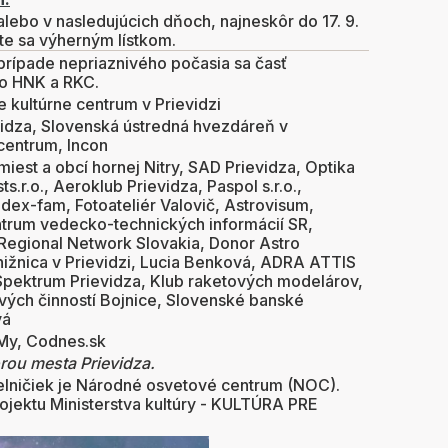
lebo v nasledujúcich dňoch, najneskôr do 17. 9.
te sa výherným lístkom.
rípade nepriaznivého počasia sa časť
do HNK a RKC.
 kultúrne centrum v Prievidzi
vidza, Slovenská ústredná hvezdáreň v
entrum, Incon
iest a obcí hornej Nitry, SAD Prievidza, Optika
ts.r.o., Aeroklub Prievidza, Paspol s.r.o.,
ex-fam, Fotoateliér Valovič, Astrovisum,
trum vedecko-technických informácií SR,
egional Network Slovakia, Donor Astro
nižnica v Prievidzi, Lucia Benková, ADRA ATTIS
Č Spektrum Prievidza, Klub raketových modelárov,
vých činností Bojnice, Slovenské banské
vá
My, Codnes.sk
rou mesta Prievidza.
lničiek je Národné osvetové centrum (NOC).
ojektu Ministerstva kultúry - KULTÚRA PRE