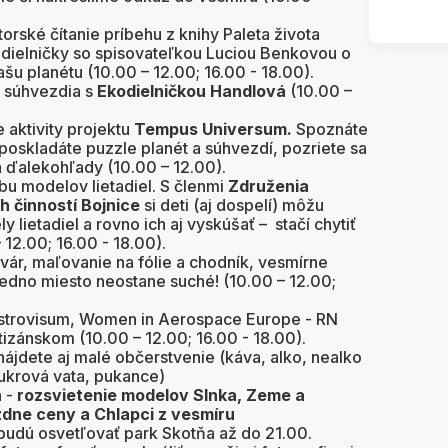
torské čítanie príbehu z knihy Paleta života
dielničky so spisovateľkou Luciou Benkovou o
ašu planétu (10.00 – 12.00; 16.00 - 18.00).
a súhvezdia s
Ekodielničkou Handlová
(10.00 –
 aktivity projektu
Tempus Universum.
Spoznáte
poskladáte puzzle planét a súhvezdí, pozriete sa
a ďalekohľady (10.00 – 12.00).
bu modelov lietadiel. S členmi
Združenia
 činností Bojnice
si deti (aj dospelí) môžu
 lietadiel a rovno ich aj vyskúšať – stačí chytiť
 12.00; 16.00 - 18.00).
vár, maľovanie na fólie a chodník, vesmírne
jedno miesto neostane suché! (10.00 – 12.00;
trovisum, Women in Aerospace Europe - RN
izánskom (10.00 – 12.00; 16.00 - 18.00).
nájdete aj malé občerstvenie (káva, alko, nealko
cukrová vata, pukance)
a
-
rozsvietenie modelov Slnka, Zeme a
zdne ceny a Chlapci z vesmíru
budú osvetľovať park Skotňa až do 21.00.