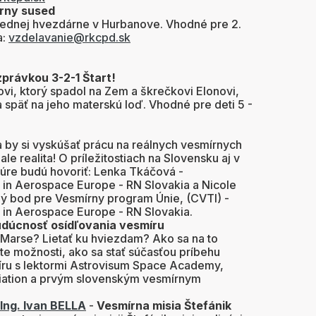
írny sused
rednej hvezdárne v Hurbanove. Vhodné pre 2.
a:
vzdelavanie@rkcpd.sk
zprávkou 3-2-1 Štart!
vi, ktorý spadol na Zem a škrečkovi Elonovi,
 späť na jeho materskú loď. Vhodné pre deti 5 -
a by si vyskúšať prácu na reálnych vesmírnych
, ale realita! O príležitostiach na Slovensku aj v
úre budú hovoriť: Lenka Tkáčová -
in Aerospace Europe - RN Slovakia a Nicole
ý bod pre Vesmírny program Únie, (CVTI) -
in Aerospace Europe - RN Slovakia.
udúcnosť osídľovania vesmíru
 Marse? Lietať ku hviezdam? Ako sa na to
te možnosti, ako sa stať súčasťou príbehu
íru s lektormi Astrovisum Space Academy,
iation a prvým slovenským vesmírnym
. Ing. Ivan BELLA
-
Vesmírna misia Štefánik