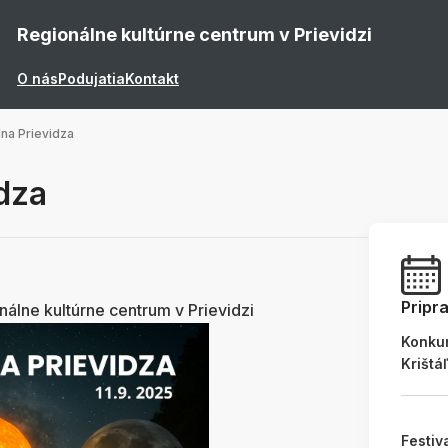
Regionálne kultúrne centrum v Prievidzi
O nás
Podujatia
Kontakt
na Prievidza
dza
Pripr
nálne kultúrne centrum v Prievidzi
Konku
Krištá
Festiv