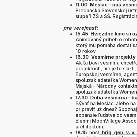
11.00 Mesiac - náš vesm
Prednáška Slovenskej úst
stupeň ZŠ a SŠ. Registráci
pre verejnosť:
15.45 Hviezdne kino s ro
Animovaný príbeh o roboto
ktorý mu pomáha dostať sa
10 rokov.
16.30 Vesmírne projekty
Ak ťa baví vesmír a chcel/
projektoch, nie je to sci-fi
Európskej vesmírnej agent
spoluzakladateľka Women 
Majská - Národný kontaktn
spoluzakladateľka Women 
17.30 Doba vesmírna - b
Bývať na Mesiaci alebo na
pripraviť už dnes? Spoznaj
expanzie ľudstva do vesm
členmi MoonVillage Assoc
architektom.
18.15
hosť
:
brig. gen. v. v