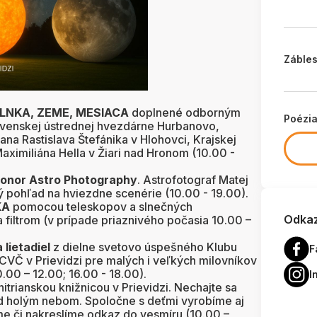
Zábles
SLNKA, ZEME, MESIACA
doplnené odborným
Poézi
venskej ústrednej hvezdárne Hurbanovo,
ana Rastislava Štefánika v Hlohovci, Krajskej
ximiliána Hella v Žiari nad Hronom (10.00 -
Donor Astro Photography
. Astrofotograf Matej
 pohľad na hviezdne scenérie (10.00 - 19.00).
KA
pomocou teleskopov a slnečných
Odkaz
 filtrom (v prípade priaznivého počasia 10.00 –
lietadiel
z dielne svetovo úspešného Klubu
F
CVČ v Prievidzi pre malých i veľkých milovníkov
.00 – 12.00; 16.00 - 18.00).
I
itrianskou knižnicou v Prievidzi. Nechajte sa
d holým nebom. Spoločne s deťmi vyrobíme aj
e či nakreslíme odkaz do vesmíru (10.00 –