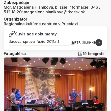
Zabezpečuje
Mgr. Magdaléna Hianiková; bližšie informácie: 046 /
512 18 20; magdalena.hianikova@rkc.tsk.sk
Organizátor
Regionálne kultúrne centrum v Prievidzi
Súvisiace dokumenty
tlacova_sprava_fuzie_2011.rtf
RTF
, 38,89 kB
Fotogaléria
19 fotografií