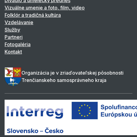
Divadlo a umelecký prednes
Vizuálne umenie a foto, film, video
Folklór a tradičná kultúra
Vzdelávanie
Služby
Partneri
Fotogaléria
Kontakt
Organizácia je v zriaďovateľskej pôsobnosti
Trenčianskeho samosprávneho kraja