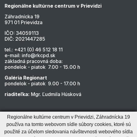
Regionálne kultúrne centrum v Prievidzi
Záhradnícka 19
971 01 Prievidza
IČO: 34059113
DIČ: 2021447285
tel.: +421 (0) 46 512 18 11
e-mail: info@rkcpd.sk
základná pracovná doba:
pondelok - piatok 7.00 - 15.00 h
Galéria Regionart
pondelok - piatok 9.00 - 17.00 h
riaditeľka:
Mgr. Ľudmila Húsková
Regionálne kultúrne centrum v Prievidzi, Záhradnícka 19
používa na tomto webovom sídle súbory cookies, ktoré sú
použité za účelom sledovania návštevnosti webového sídla