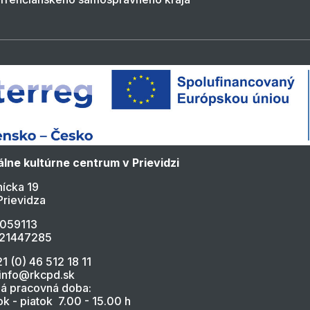
lne kultúrne centrum v Prievidzi
ícka 19
Prievidza
4059113
021447285
21 (0) 46 512 18 11
 info@rkcpd.sk
á pracovná doba:
k - piatok 7.00 - 15.00 h