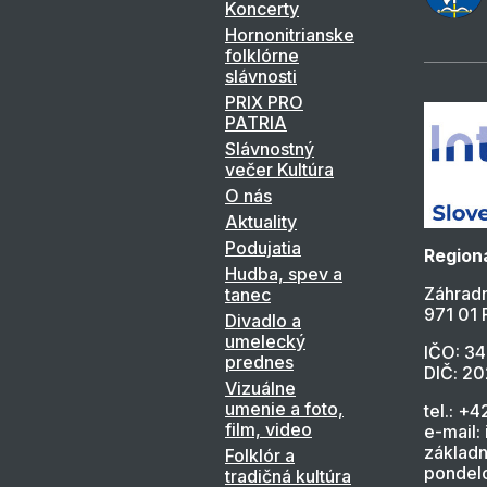
Koncerty
Hornonitrianske
folklórne
slávnosti
PRIX PRO
PATRIA
Slávnostný
večer Kultúra
O nás
Aktuality
Podujatia
Regioná
Hudba, spev a
Záhradn
tanec
971 01 
Divadlo a
umelecký
IČO: 3
prednes
DIČ: 2
Vizuálne
umenie a foto,
tel.: +4
film, video
e-mail:
základn
Folklór a
pondelo
tradičná kultúra