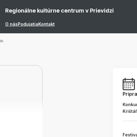
Regionálne kultúrne centrum v Prievidzi
O nás
Podujatia
Kontakt
ub
Pripr
Konku
Krištá
Festiv