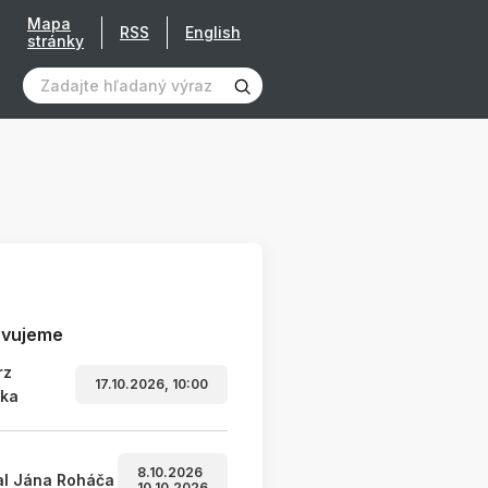
Mapa
RSS
English
stránky
avujeme
rz
17.10.2026, 10:00
ľka
8.10.2026
al Jána Roháča
10.10.2026