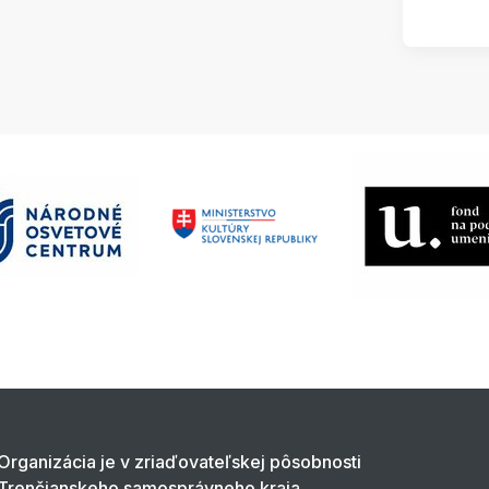
Organizácia je v zriaďovateľskej pôsobnosti
Trenčianskeho samosprávneho kraja