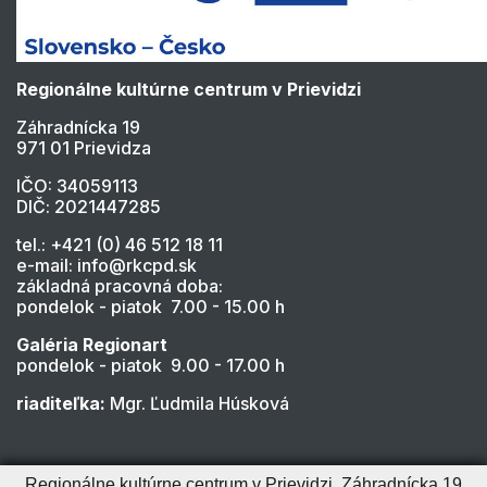
Regionálne kultúrne centrum v Prievidzi
Záhradnícka 19
971 01 Prievidza
IČO: 34059113
DIČ: 2021447285
tel.: +421 (0) 46 512 18 11
e-mail: info@rkcpd.sk
základná pracovná doba:
pondelok - piatok 7.00 - 15.00 h
Galéria Regionart
pondelok - piatok 9.00 - 17.00 h
riaditeľka:
Mgr. Ľudmila Húsková
Regionálne kultúrne centrum v Prievidzi, Záhradnícka 19