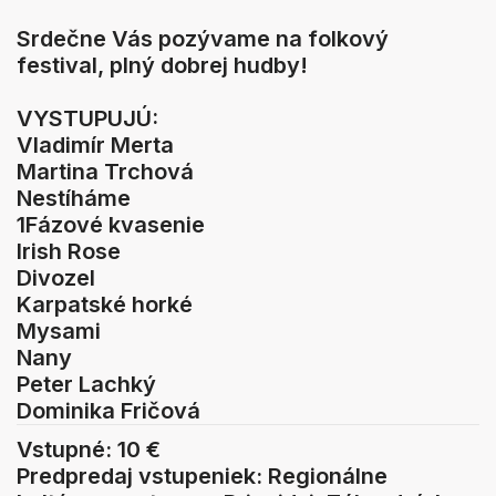
Srdečne Vás pozývame na folkový
festival, plný dobrej hudby!
VYSTUPUJÚ:
Vladimír Merta
Martina Trchová
Nestíháme
1Fázové kvasenie
Irish Rose
Divozel
Karpatské horké
Mysami
Nany
Peter Lachký
Dominika Fričová
Vstupné: 10 €
Predpredaj vstupeniek: Regionálne