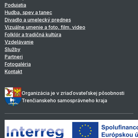
Podujatia
Hudba, spev a tanec
Divadlo a umelecký prednes
Vizuálne umenie a foto, film, video
Folklór a tradičná kultúra
Vzdelávanie
Služby
Partneri
Fotogaléria
Kontakt
Organizácia je v zriaďovateľskej pôsobnosti
Trenčianskeho samosprávneho kraja