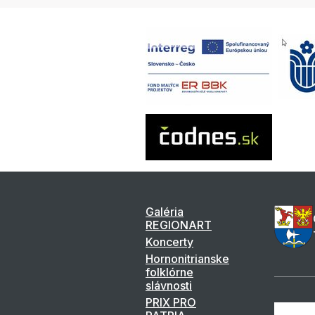
Galéria
REGIONART
Koncerty
Hornonitrianske
folklórne
slávnosti
PRIX PRO