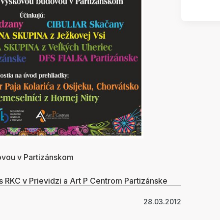
ovou v Partizánskom
s RKC v Prievidzi a Art P Centrom Partizánske
28.03.2012