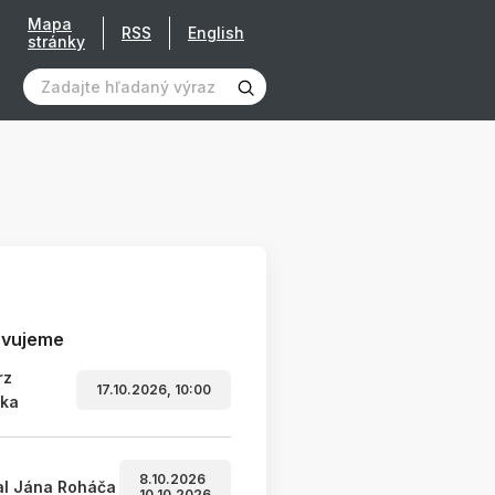
Mapa
RSS
English
stránky
avujeme
rz
17.10.2026, 10:00
ľka
8.10.2026
al Jána Roháča
10.10.2026