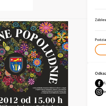
Zábles
Poézi
Odkaz
F
I