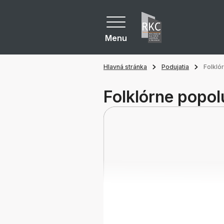
Menu
Hlavná stránka
Podujatia
Folkló
Folklórne popol