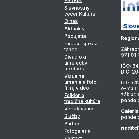
PATRIA
Slávnostný
večer Kultúra
O nás
Aktuality
Podujatia
Regioná
Hudba, spev a
Záhradn
tanec
971 01 
Divadlo a
umelecký
IČO: 3
prednes
DIČ: 2
Vizuálne
umenie a foto,
tel.: +4
film, video
e-mail:
základn
Folklór a
pondelo
tradičná kultúra
Vzdelávanie
Galéria
Služby
pondelo
Partneri
riadite
Fotogaléria
Kontakt