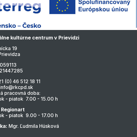
lne kultúrne centrum v Prievidzi
ícka 19
Prievidza
4059113
021447285
21 (0) 46 512 18 11
 info@rkcpd.sk
á pracovná doba:
k - piatok 7.00 - 15.00 h
 Regionart
k - piatok 9.00 - 17.00 h
ľka:
Mgr. Ľudmila Húsková