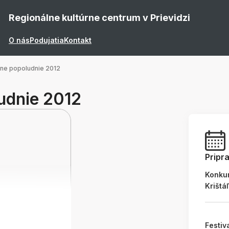
Regionálne kultúrne centrum v Prievidzi
O nás
Podujatia
Kontakt
rne popoludnie 2012
udnie 2012
Pripr
Konku
Krištá
Festiv