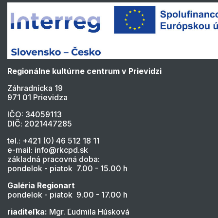
Regionálne kultúrne centrum v Prievidzi
Záhradnícka 19
971 01 Prievidza
IČO: 34059113
DIČ: 2021447285
tel.: +421 (0) 46 512 18 11
e-mail: info@rkcpd.sk
základná pracovná doba:
pondelok - piatok 7.00 - 15.00 h
Galéria Regionart
pondelok - piatok 9.00 - 17.00 h
riaditeľka:
Mgr. Ľudmila Húsková