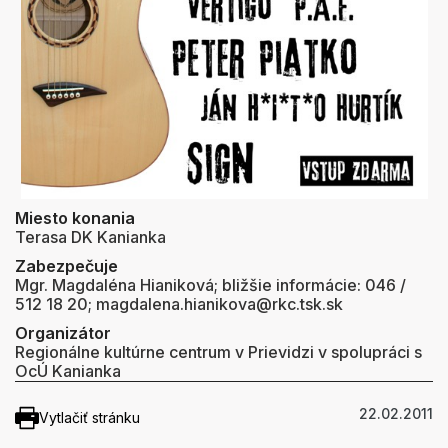
Miesto konania
Terasa DK Kanianka
Zabezpečuje
Mgr. Magdaléna Hianiková; bližšie informácie: 046 /
512 18 20; magdalena.hianikova@rkc.tsk.sk
Organizátor
Regionálne kultúrne centrum v Prievidzi v spolupráci s
OcÚ Kanianka
22.02.2011
Vytlačiť stránku