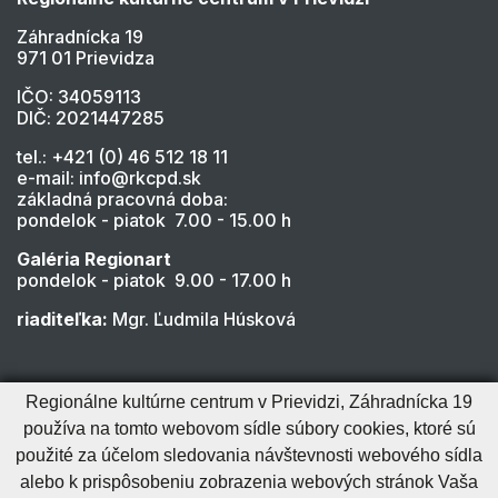
Záhradnícka 19
971 01 Prievidza
IČO: 34059113
DIČ: 2021447285
tel.: +421 (0) 46 512 18 11
e-mail: info@rkcpd.sk
základná pracovná doba:
pondelok - piatok 7.00 - 15.00 h
Galéria Regionart
pondelok - piatok 9.00 - 17.00 h
riaditeľka:
Mgr. Ľudmila Húsková
Regionálne kultúrne centrum v Prievidzi, Záhradnícka 19
používa na tomto webovom sídle súbory cookies, ktoré sú
použité za účelom sledovania návštevnosti webového sídla
alebo k prispôsobeniu zobrazenia webových stránok Vaša
Cookies nastavenie
Cookies - viac informácií
Vyhlásenie o prístupnosti