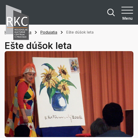
Menu
Hlavná stránka
Podujatia
Ešte dúšok leta
Ešte dúšok leta