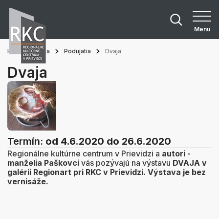
Menu
Hlavná stránka
Podujatia
Dvaja
Dvaja
Termín:
od 4.6.2020
do 26.6.2020
Regionálne kultúrne centrum v Prievidzi a
autori -
manželia Paškovci
vás pozývajú na výstavu
DVAJA
v
galérii Regionart pri RKC v Prievidzi.
Výstava je bez
vernisáže.