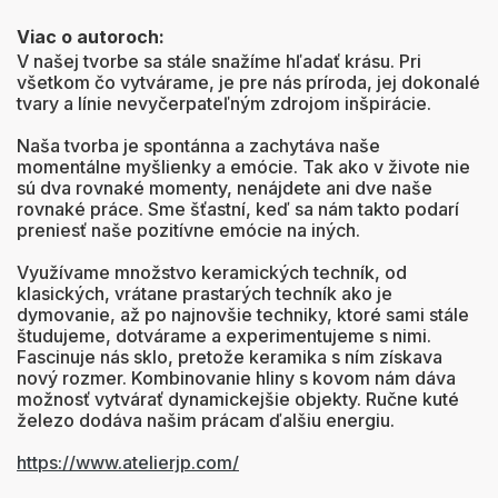
Viac o autoroch:
V našej tvorbe sa stále snažíme hľadať krásu. Pri
všetkom čo vytvárame, je pre nás príroda, jej dokonalé
tvary a línie nevyčerpateľným zdrojom inšpirácie.
Naša tvorba je spontánna a zachytáva naše
momentálne myšlienky a emócie. Tak ako v živote nie
sú dva rovnaké momenty, nenájdete ani dve naše
rovnaké práce. Sme šťastní, keď sa nám takto podarí
preniesť naše pozitívne emócie na iných.
Využívame množstvo keramických techník, od
klasických, vrátane prastarých techník ako je
dymovanie, až po najnovšie techniky, ktoré sami stále
študujeme, dotvárame a experimentujeme s nimi.
Fascinuje nás sklo, pretože keramika s ním získava
nový rozmer. Kombinovanie hliny s kovom nám dáva
možnosť vytvárať dynamickejšie objekty. Ručne kuté
železo dodáva našim prácam ďalšiu energiu.
https://www.atelierjp.com/