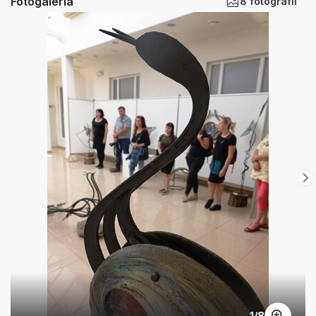
Fotogaléria
8 fotografií
1
/
8