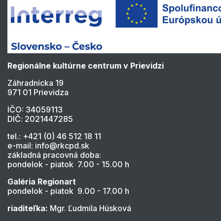
Regionálne kultúrne centrum v Prievidzi
Záhradnícka 19
971 01 Prievidza
IČO: 34059113
DIČ: 2021447285
tel.: +421 (0) 46 512 18 11
e-mail: info@rkcpd.sk
základná pracovná doba:
pondelok - piatok 7.00 - 15.00 h
Galéria Regionart
pondelok - piatok 9.00 - 17.00 h
riaditeľka:
Mgr. Ľudmila Húsková