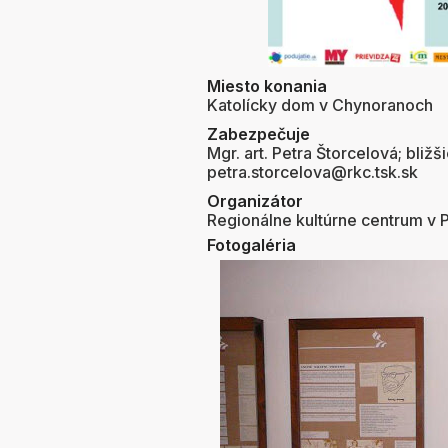
Miesto konania
Katolícky dom v Chynoranoch
Zabezpečuje
Mgr. art. Petra Štorcelová; bližš
petra.storcelova@rkc.tsk.sk
Organizátor
Regionálne kultúrne centrum v P
Fotogaléria