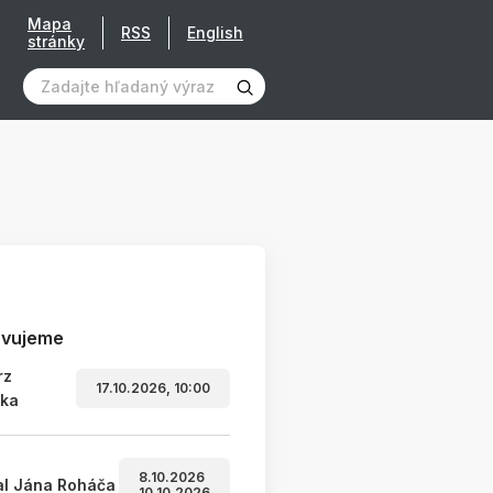
Mapa
RSS
English
stránky
avujeme
rz
17.10.2026, 10:00
ľka
8.10.2026
al Jána Roháča
10.10.2026