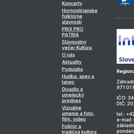
Koncerty
Hornonitrianske
folklórne
slávnosti
PRIX PRO
PATRIA
Slávnostný
večer Kultúra
O nás
Aktuality
Podujatia
Regioná
Hudba, spev a
Záhradn
tanec
971 01 
Divadlo a
umelecký
IČO: 3
prednes
DIČ: 2
Vizuálne
umenie a foto,
tel.: +4
film, video
e-mail:
základn
Folklór a
pondelo
tradičná kultúra