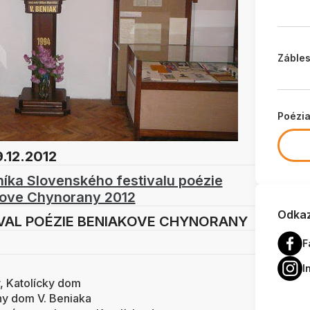
Zábles
Poézi
9.12.2012
níka Slovenského festivalu poézie
ove Chynorany 2012
Odkaz
IVAL POÉZIE BENIAKOVE CHYNORANY
F
r 2012
I
, Katolícky dom
rny dom V. Beniaka