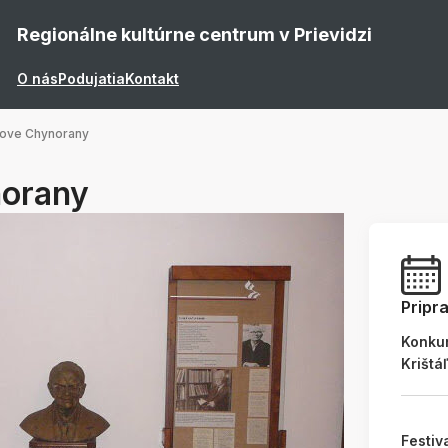
Regionálne kultúrne centrum v Prievidzi
O nás
Podujatia
Kontakt
kove Chynorany
norany
Pripr
Konku
Krištá
Festiv