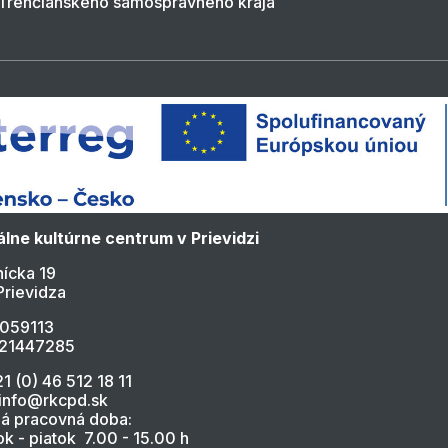
Trenčianskeho samosprávneho kraja
lne kultúrne centrum v Prievidzi
ícka 19
Prievidza
4059113
021447285
21 (0) 46 512 18 11
 info@rkcpd.sk
á pracovná doba:
k - piatok 7.00 - 15.00 h