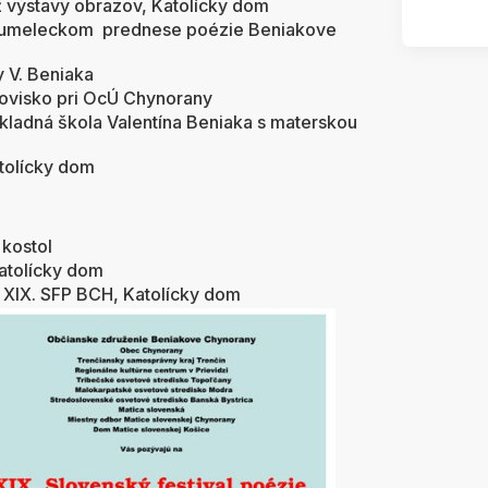
 výstavy obrazov, Katolícky dom
 umeleckom prednese poézie Beniakove
 V. Beniaka
visko pri OcÚ Chynorany
ladná škola Valentína Beniaka s materskou
 Katolícky dom
kostol
tolícky dom
IX. SFP BCH, Katolícky dom