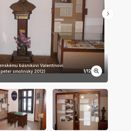
enskému básnikovi Valentínovi
1
/
12
 peter smolinský 2012)
Pamätn