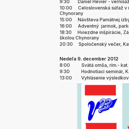
9:30 Daniel Hevier - vernisáž
10:00 Celoslovenská súťaž v
Chynorany
15:00 Návšteva Pamätnej izby
16:00 Adventný jarmok, parko
18:30 Hviezdne inšpirácie, Zák
školou Chynorany
20:30 Spoločenský večer,
Nedeľa 9. december 2012
8:00 Svätá omša, rím.- kat. 
9:30 Hodnotiaci seminár, Ka
13:00 Vyhlásenie výsledkov X