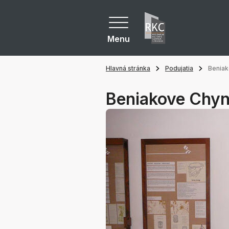
Menu
Hlavná stránka
Podujatia
Benia
Beniakove Chy