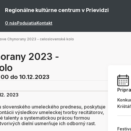
Regionálne kultúrne centrum v Prievidzi
O nás
Podujatia
Kontakt
ove Chynorany 2023 - celoslovenské kolo
orany 2023 -
olo
:00
do 10.12.2023
Pripr
12. 2023
Konku
oju slovenského umeleckého prednesu, poskytuje
Krištá
ontácii výsledkov umeleckej tvorby recitátorov,
ké talenty a systematickou prácou formou
vorivých dielní usmerňuje ich odborný rast.
Festiv