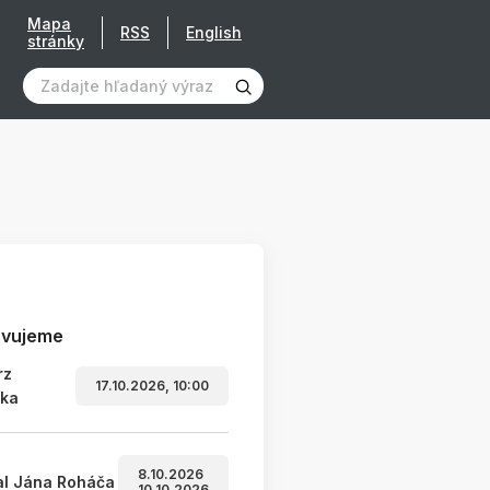
Mapa
RSS
English
stránky
avujeme
rz
17.10.2026, 10:00
ľka
8.10.2026
al Jána Roháča
10.10.2026