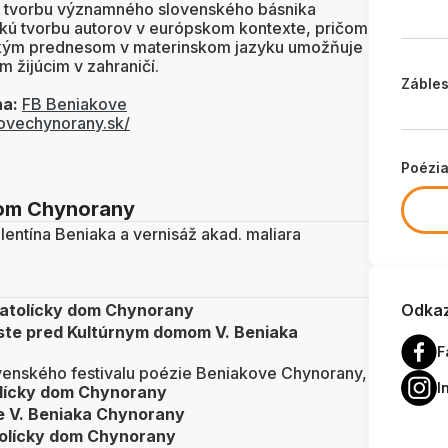
je tvorbu významného slovenského básnika
ckú tvorbu autorov v európskom kontexte, pričom
ckým prednesom v materinskom jazyku umožňuje
m žijúcim v zahraničí.
Zábles
na:
FB Beniakove
kovechynorany.sk/
Poézi
 dom Chynorany
entína Beniaka a vernisáž akad. maliara
atolícky dom Chynorany
Odkaz
uste pred Kultúrnym domom V. Beniaka
F
venského festivalu poézie Beniakove Chynorany,
I
olícky dom Chynorany
e V. Beniaka Chynorany
olícky dom Chynorany