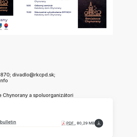
 870; divadlo@rkcpd.sk;
info
 Chynorany a spoluorganizátori
bulletin
PDF
, 80,29 MB