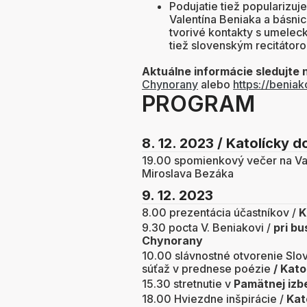
Podujatie tiež popularizu
Valentína Beniaka a básni
tvorivé kontakty s umele
tiež slovenským recitátoro
Aktuálne informácie sledujte 
Chynorany
alebo
https://benia
PROGRAM
8. 12. 2023 / Katolícky
19.00 spomienkový večer na Val
Miroslava Bezáka
9. 12. 2023
8.00 prezentácia účastníkov /
K
9.30 pocta V. Beniakovi /
pri b
Chynorany
10.00 slávnostné otvorenie Slo
súťaž v prednese poézie
/ Kat
15.30 stretnutie v
Pamätnej izb
18.00 Hviezdne inšpirácie /
Kat