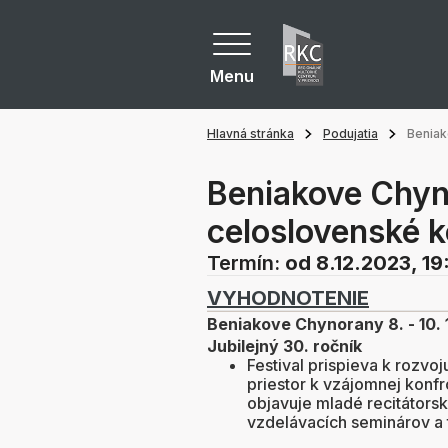
Menu
Hlavná stránka
Podujatia
Beniak
Beniakove Chyn
celoslovenské k
Termín:
od 8.12.2023, 19
VYHODNOTENIE
Beniakove Chynorany 8. - 10. 
Jubilejný 30. ročník
Festival prispieva k rozv
priestor k vzájomnej konfr
objavuje mladé recitátors
vzdelávacích seminárov a t