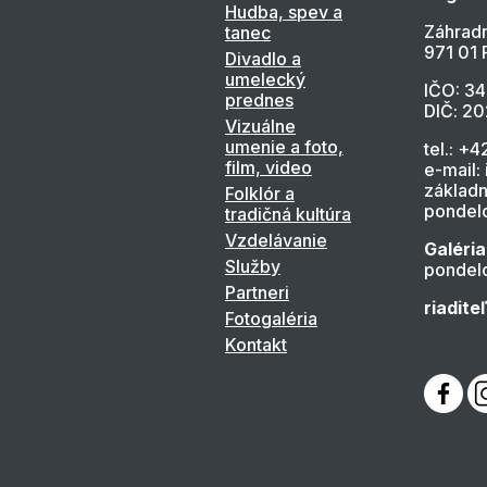
Hudba, spev a
Záhradn
tanec
971 01 
Divadlo a
umelecký
IČO: 3
prednes
DIČ: 2
Vizuálne
umenie a foto,
tel.: +4
film, video
e-mail:
základn
Folklór a
pondelo
tradičná kultúra
Vzdelávanie
Galéria
Služby
pondelo
Partneri
riadite
Fotogaléria
Kontakt