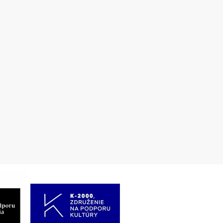
P Beniakove Chynorany - individuálne ocenení