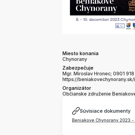
Miesto konania
Chynorany
Zabezpečuje
Mgr. Miroslav Hronec; 0901 918
https://beniakovechynorany.sk/
Organizátor
Občianske združenie Beniakove
Súvisiace dokumenty
Beniakove Chynorany 2023 - 