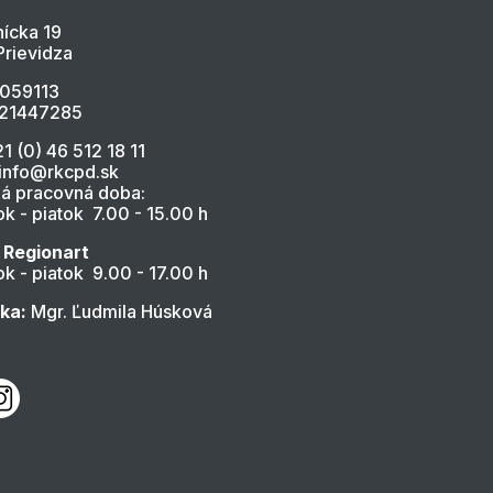
ícka 19
Prievidza
4059113
021447285
21 (0) 46 512 18 11
 info@rkcpd.sk
á pracovná doba:
k - piatok 7.00 - 15.00 h
 Regionart
k - piatok 9.00 - 17.00 h
ľka:
Mgr. Ľudmila Húsková