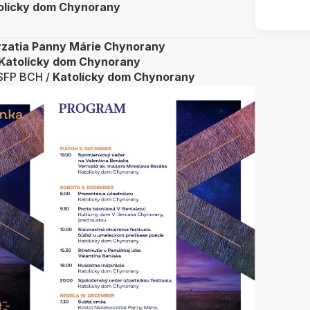
olícky dom Chynorany
zatia Panny Márie Chynorany
Katolícky dom Chynorany
 SFP BCH /
Katolícky dom Chynorany