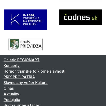
Galéria REGIONART
Koncerty
Hornonitrianske folklórne slávnosti
PRIX PRO PATRIA
Slávnostný večer Kultúra
O nás
Aktuality
Podujatia
Hudba, spev a tanec