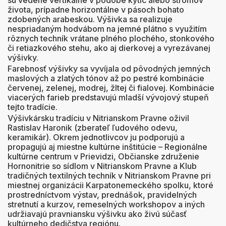
sú vedené vertikálne v podobe kytíc alebo stromov
života, prípadne horizontálne v pásoch bohato
zdobených arabeskou. Výšivka sa realizuje
nespriadaným hodvábom na jemné plátno s využitím
rôznych techník vrátane plného plochého, stonkového
či retiazkového stehu, ako aj dierkovej a vyrezávanej
výšivky.
Farebnosť výšivky sa vyvíjala od pôvodných jemných
maslových a zlatých tónov až po pestré kombinácie
červenej, zelenej, modrej, žltej či fialovej. Kombinácie
viacerých farieb predstavujú mladší vývojový stupeň
tejto tradície.
Výšivkársku tradíciu v Nitrianskom Pravne oživil
Rastislav Haronik (zberateľ ľudového odevu,
keramikár). Okrem jednotlivcov ju podporujú a
propagujú aj miestne kultúrne inštitúcie – Regionálne
kultúrne centrum v Prievidzi, Občianske združenie
Hornonitrie so sídlom v Nitrianskom Pravne a Klub
tradičných textilných techník v Nitrianskom Pravne pri
miestnej organizácii Karpatonemeckého spolku, ktoré
prostredníctvom výstav, prednášok, pravidelných
stretnutí a kurzov, remeselných workshopov a iných
udržiavajú pravniansku výšivku ako živú súčasť
kultúrneho dedičstva regiónu.