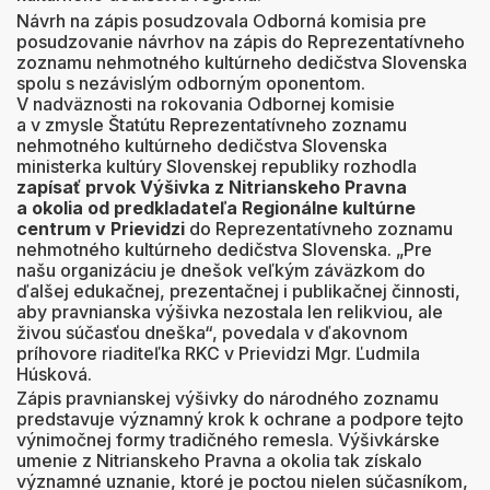
Návrh na zápis posudzovala Odborná komisia pre
posudzovanie návrhov na zápis do Reprezentatívneho
zoznamu nehmotného kultúrneho dedičstva Slovenska
spolu s nezávislým odborným oponentom.
V nadväznosti na rokovania Odbornej komisie
a v zmysle Štatútu Reprezentatívneho zoznamu
nehmotného kultúrneho dedičstva Slovenska
ministerka kultúry Slovenskej republiky rozhodla
zapísať
prvok Výšivka z Nitrianskeho Pravna
a okolia
od predkladateľa Regionálne kultúrne
centrum v Prievidzi
do Reprezentatívneho zoznamu
nehmotného kultúrneho dedičstva Slovenska. „Pre
našu organizáciu je dnešok veľkým záväzkom do
ďalšej edukačnej, prezentačnej i publikačnej činnosti,
aby pravnianska výšivka nezostala len relikviou, ale
živou súčasťou dneška“, povedala v ďakovnom
príhovore riaditeľka RKC v Prievidzi Mgr. Ľudmila
Húsková.
Zápis pravnianskej výšivky do národného zoznamu
predstavuje významný krok k ochrane a podpore tejto
výnimočnej formy tradičného remesla. Výšivkárske
umenie z Nitrianskeho Pravna a okolia tak získalo
významné uznanie, ktoré je poctou nielen súčasníkom,