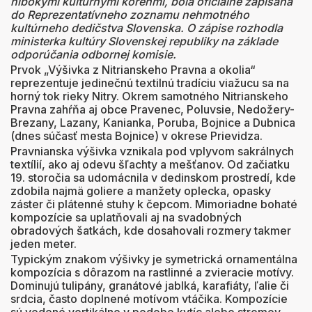
hlbokými kultúrnymi koreňmi, bola oficiálne zapísaná
do Reprezentatívneho zoznamu nehmotného
kultúrneho dedičstva Slovenska. O zápise rozhodla
ministerka kultúry Slovenskej republiky na základe
odporúčania odbornej komisie.
Prvok „Výšivka z Nitrianskeho Pravna a okolia“
reprezentuje jedinečnú textilnú tradíciu viažucu sa na
horný tok rieky Nitry. Okrem samotného Nitrianskeho
Pravna zahŕňa aj obce Pravenec, Poluvsie, Nedožery-
Brezany, Lazany, Kanianka, Poruba, Bojnice a Dubnica
(dnes súčasť mesta Bojnice) v okrese Prievidza.
Pravnianska výšivka vznikala pod vplyvom sakrálnych
textílií, ako aj odevu šľachty a mešťanov. Od začiatku
19. storočia sa udomácnila v dedinskom prostredí, kde
zdobila najmä goliere a manžety oplecka, opasky
záster či plátenné stuhy k čepcom. Mimoriadne bohaté
kompozície sa uplatňovali aj na svadobných
obradových šatkách, kde dosahovali rozmery takmer
jeden meter.
Typickým znakom výšivky je symetrická ornamentálna
kompozícia s dôrazom na rastlinné a zvieracie motívy.
Dominujú tulipány, granátové jablká, karafiáty, ľalie či
srdcia, často doplnené motívom vtáčika. Kompozície