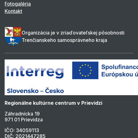
Fotogaléria
Kontakt
Organizácia je v zriaďovateľskej pôsobnosti
Trenčianskeho samosprávneho kraja
Regionálne kultúrne centrum v Prievidzi
Záhradnícka 19
971 01 Prievidza
IČO: 34059113
DIČ: 2021447285