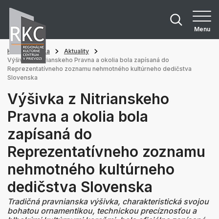
Menu
Hlavná stránka
Aktuality
Výšivka z Nitrianskeho Pravna a okolia bola zapísaná do
Reprezentatívneho zoznamu nehmotného kultúrneho dedičstva
Slovenska
Výšivka z Nitrianskeho
Pravna a okolia bola
zapísaná do
Reprezentatívneho zoznamu
nehmotného kultúrneho
dedičstva Slovenska
Tradičná pravnianska výšivka, charakteristická svojou
bohatou ornamentikou, technickou precíznosťou a