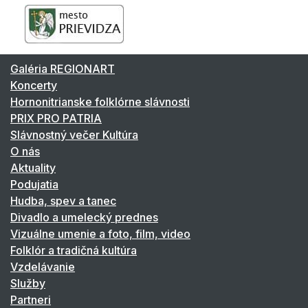
Galéria REGIONART
Koncerty
Hornonitrianske folklórne slávnosti
PRIX PRO PATRIA
Slávnostný večer Kultúra
O nás
Aktuality
Podujatia
Hudba, spev a tanec
Divadlo a umelecký prednes
Vizuálne umenie a foto, film, video
Folklór a tradičná kultúra
Vzdelávanie
Služby
Partneri