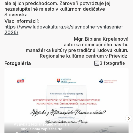
ale aj ich predchodcom. Zároveň potvrdzuje jej
nezastupiteľné miesto v kultúrnom dedičstve
Slovenska.
Viac informácií:
https://www.ludovakultura.sk/slavnostne-vyhlasenie-
2026/
Mgr. Bibiána Krpelanová
autorka nominačného návrhu
manažérka kultúry pre tradičnú ľudovú kultúru
Regionálne kultúrne centrum v Prievidzi
Fotogaléria
3 fotografie
Výšivka z Nitrianskeho Pravna a
okolia bola zapísaná do