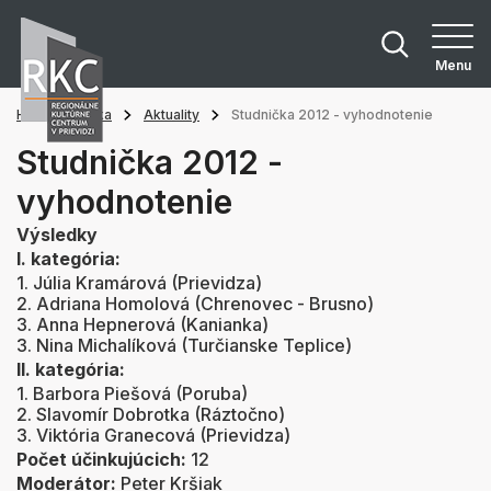
Menu
Hlavná stránka
Aktuality
Studnička 2012 - vyhodnotenie
Studnička 2012 -
vyhodnotenie
Výsledky
I. kategória:
1. Júlia Kramárová (Prievidza)
2. Adriana Homolová (Chrenovec - Brusno)
3. Anna Hepnerová (Kanianka)
3. Nina Michalíková (Turčianske Teplice)
II. kategória:
1. Barbora Piešová (Poruba)
2. Slavomír Dobrotka (Ráztočno)
3. Viktória Granecová (Prievidza)
Počet účinkujúcich:
12
Moderátor:
Peter Kršiak