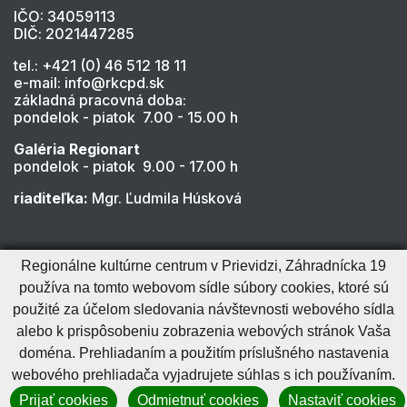
IČO: 34059113
DIČ: 2021447285
tel.: +421 (0) 46 512 18 11
e-mail: info@rkcpd.sk
základná pracovná doba:
pondelok - piatok 7.00 - 15.00 h
Galéria Regionart
pondelok - piatok 9.00 - 17.00 h
riaditeľka:
Mgr. Ľudmila Húsková
Regionálne kultúrne centrum v Prievidzi, Záhradnícka 19
používa na tomto webovom sídle súbory cookies, ktoré sú
použité za účelom sledovania návštevnosti webového sídla
alebo k prispôsobeniu zobrazenia webových stránok Vaša
Cookies nastavenie
Cookies - viac informácií
Vyhlásenie o prístupnosti
doména. Prehliadaním a použitím príslušného nastavenia
Technický prevádzkovateľ
Správca obsahu
webového prehliadača vyjadrujete súhlas s ich používaním.
Generuje
CMS BUXUS
Prijať cookies
Odmietnuť cookies
Nastaviť cookies