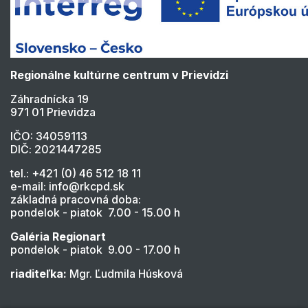
Regionálne kultúrne centrum v Prievidzi
Záhradnícka 19
971 01 Prievidza
IČO: 34059113
DIČ: 2021447285
tel.: +421 (0) 46 512 18 11
e-mail: info@rkcpd.sk
základná pracovná doba:
pondelok - piatok 7.00 - 15.00 h
Galéria Regionart
pondelok - piatok 9.00 - 17.00 h
riaditeľka:
Mgr. Ľudmila Húsková