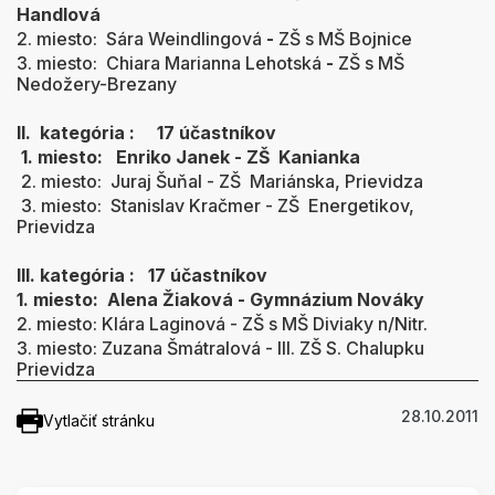
Handlová
2. miesto: Sára Weindlingová
-
ZŠ s MŠ Bojnice
3. miesto: Chiara Marianna Lehotská
-
ZŠ s MŠ
Nedožery-Brezany
II. kategória : 17 účastníkov
1. miesto: Enriko Janek - ZŠ Kanianka
2. miesto: Juraj Šuňal - ZŠ Mariánska, Prievidza
3. miesto: Stanislav Kračmer - ZŠ Energetikov,
Prievidza
III. kategória : 17 účastníkov
1. miesto: Alena Žiaková - Gymnázium Nováky
2. miesto: Klára Laginová - ZŠ s MŠ Diviaky n/Nitr.
3. miesto: Zuzana Šmátralová - III. ZŠ S. Chalupku
Prievidza
28.10.2011
Vytlačiť stránku