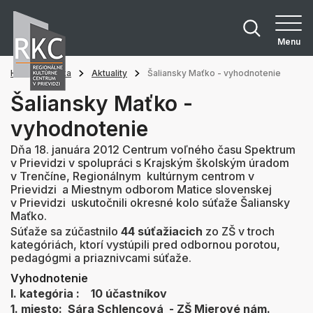
Menu
Hlavná stránka
Aktuality
Šaliansky Maťko - vyhodnotenie
Šaliansky Maťko -
vyhodnotenie
Dňa 18. januára 2012 Centrum voľného času Spektrum
v Prievidzi v spolupráci s Krajským školským úradom
v Trenčíne, Regionálnym kultúrnym centrom v
Prievidzi a Miestnym odborom Matice slovenskej
v Prievidzi uskutočnili okresné kolo súťaže Šaliansky
Maťko.
Súťaže sa zúčastnilo
44 súťažiacich
zo ZŠ v troch
kategóriách, ktorí vystúpili pred odbornou porotou,
pedagógmi a priaznivcami súťaže.
Vyhodnotenie
I. kategória : 10 účastníkov
1. miesto: Sára Schlencová - ZŠ Mierové nám.