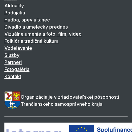
Aktuality
Podujatia
Hudba, spev a tanec
Divadlo a umelecký prednes
Vizuálne umenie a foto, film, video
Folklór a tradičná kultúra
Vzdelávanie
Služby
Partneri
Fotogaléria
Kontakt
Organizácia je v zriaďovateľskej pôsobnosti
Trenčianskeho samosprávneho kraja